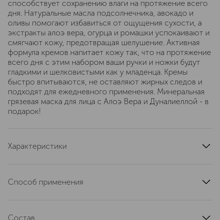
способствует сохранению влаги на протяжение всего
дня. Натуральные масла подсолнечника, авокадо и
оливы помогают избавиться от ощущения сухости, а
экстракты алоэ вера, огурца и ромашки успокаивают и
смягчают кожу, предотвращая шелушение. Активная
формула кремов напитает кожу так, что на протяжение
всего дня с этим набором ваши ручки и ножки будут
гладкими и шелковистыми как у младенца. Кремы
быстро впитываются, не оставляют жирных следов и
подходят для ежедневного применения. Минеральная
грязевая маска для лица с Алоэ Вера и Дуналиеллой - в
подарок!
Характеристики
состав набора
Питательный крем для рук с грязью и минералами
Способ применения
Мертвого моря, 100 мл + Питательный крем для ног с
грязью и минералами Мертвого моря, 100 мл
Питательный крем для рук с грязью и минералами
Минеральная грязевая маска для лица с Алоэ Вера и
Мертвого моря: Нанесите крем легкими массажными
Дуналиеллой, 1 шт
Состав
движениями и равномерно распределите по коже рук,