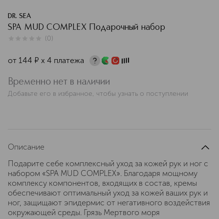
DR. SEA
SPA MUD COMPLEX Подарочный набор
(
0
)
0
из
5
0
от
144
¤
х 4 платежа
Временно нет в наличии
Добавьте его в избранное, чтобы узнать о поступлении
Описание
Подарите себе комплексный уход за кожей рук и ног с
набором «SPA MUD COMPLEX». Благодаря мощному
комплексу компонентов, входящих в состав, кремы
обеспечивают оптимальный уход за кожей ваших рук и
ног, защищают эпидермис от негативного воздействия
окружающей среды. Грязь Мертвого моря