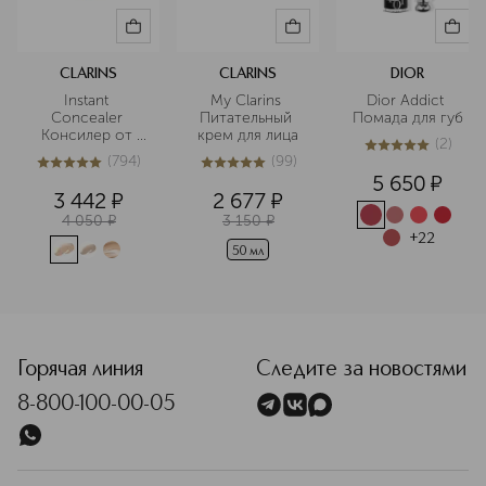
CLARINS
CLARINS
DIOR
Instant 
My Clarins 
Dior Addict 
Concealer 
Питательный 
Помада для губ
Консилер от 
крем для лица
(
2
)
темных кругов 
5
из
5
2
(
794
)
(
99
)
моментального 
5
из
5
794
4.9
из
5
99
5 650
¤
действия SPF15
3 442
¤
2 677
¤
4 050
¤
3 150
¤
+
22
50 мл
<p class="MsoNormal"><span style="font-size: 12.0pt; line
Горячая линия
Следите за новостями
8-800-100-00-05