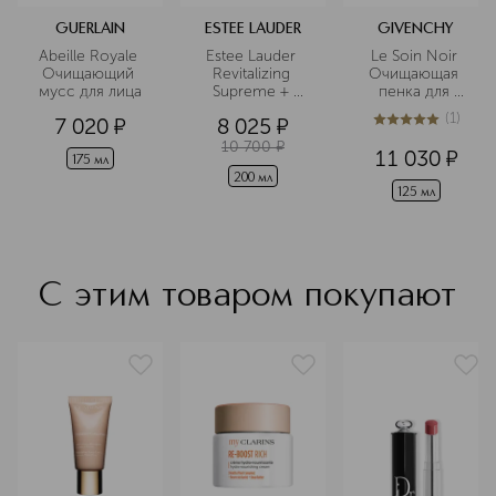
GUERLAIN
ESTEE LAUDER
GIVENCHY
Abeille Royale 
Estee Lauder 
Le Soin Noir 
Очищающий 
Revitalizing 
Очищающая 
мусс для лица
Supreme + 
пенка для 
Optimizing 
умывания
(
1
)
7 020
¤
8 025
¤
Power 
5
из
5
1
Treatment 
10 700
¤
11 030
¤
Lotion 
175 мл
Ухаживающий 
200 мл
125 мл
лосьон, 
оптимизирующий
 жизненные 
силы кожи
С этим товаром покупают