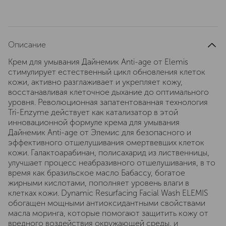
Описание
Крем для умывания Дайнемик Anti-age от Elemis
стимулирует естественный цикл обновления клеток
кожи, активно разглаживает и укрепляет кожу,
восстанавливая клеточное дыхание до оптимального
уровня. Революционная запатентованная технология
Tri-Enzyme действует как катализатор в этой
инновационной формуле крема для умывания
Дайнемик Anti-age от Элемис для безопасного и
эффективного отшелушивания омертвевших клеток
кожи. Галактоарабинан, полисахарид из лиственницы,
улучшает процесс неабразивного отшелушивания, в то
время как бразильское масло Бабассу, богатое
жирными кислотами, пополняет уровень влаги в
клетках кожи. Dynamic Resurfacing Facial Wash ELEMIS
обогащен мощными антиоксидантными свойствами
масла моринга, которые помогают защитить кожу от
вредного воздействия окружающей среды, и