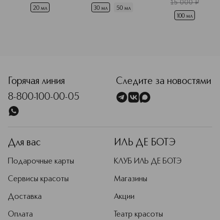
 флюид 
15 000
¤
комплексного 
20 мл
30 мл
50 мл
действия
100 мл
<p class="MsoNormal"><span style="font-size: 12.0pt; line
Горячая линия
Следите за новостями
8-800-100-00-05
Для вас
ИЛЬ ДЕ БОТЭ
Подарочные карты
КЛУБ ИЛЬ ДЕ БОТЭ
Сервисы красоты
Магазины
Доставка
Акции
Оплата
Театр красоты