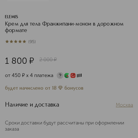
ELEMIS
Крем для тела Франжипани-монои в дорожном
формате
(
95
)
5
из
5
95
1 800
¤
2 000
¤
от
450
¤
х 4 платежа
будет начислено
от
18
бонусов
Наличие и доставка
Москва
Сроки доставки будут рассчитаны при оформлении
заказа