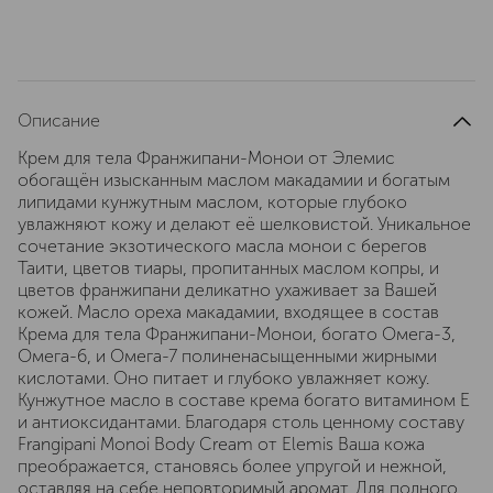
Описание
Крем для тела Франжипани-Монои от Элемис
обогащён изысканным маслом макадамии и богатым
липидами кунжутным маслом, которые глубоко
увлажняют кожу и делают её шелковистой. Уникальное
сочетание экзотического масла монои с берегов
Таити, цветов тиары, пропитанных маслом копры, и
цветов франжипани деликатно ухаживает за Вашей
кожей. Масло ореха макадамии, входящее в состав
Крема для тела Франжипани-Монои, богато Омега-3,
Омега-6, и Омега-7 полиненасыщенными жирными
кислотами. Оно питает и глубоко увлажняет кожу.
Кунжутное масло в составе крема богато витамином Е
и антиоксидантами. Благодаря столь ценному составу
Frangipani Monoi Body Cream от Elemis Ваша кожа
преображается, становясь более упругой и нежной,
оставляя на себе неповторимый аромат. Для полного