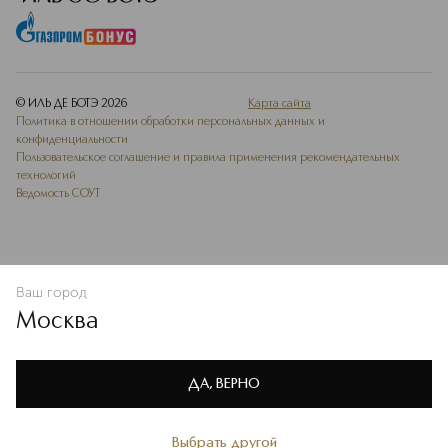
© ИЛЬ ДЕ БОТЭ
2026
Карта сайта
Политика в отношении обработки персональных данных и
конфиденциальности
Пользовательское соглашение и правила применения рекомендательных
технологий
Ведомость СОУТ
Ваш город
В КОРЗИНУ
КУПИТЬ СЕЙЧАС
Москва
Мы используем cookie-файлы и сервисы веб-аналитики. Они
необходимы для улучшения работы сайта. Подробнее –
OK
в
Политике конфиденциальности
ДА, ВЕРНО
Выбрать другой