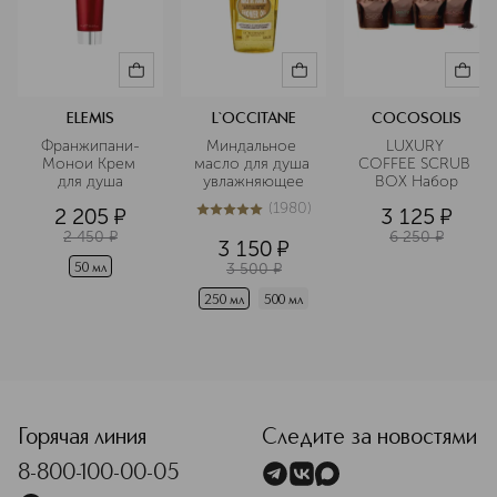
ELEMIS
L`OCCITANE
COCOSOLIS
Франжипани-
Миндальное 
LUXURY 
Монои Крем 
масло для душа 
COFFEE SCRUB 
для душа
увлажняющее
BOX Набор
(
1980
)
2 205
¤
3 125
¤
5
из
5
1980
2 450
¤
6 250
¤
3 150
¤
3 500
¤
50 мл
250 мл
500 мл
<p class="MsoNormal"><span style="font-size: 12.0pt; lin
Горячая линия
Следите за новостями
8-800-100-00-05