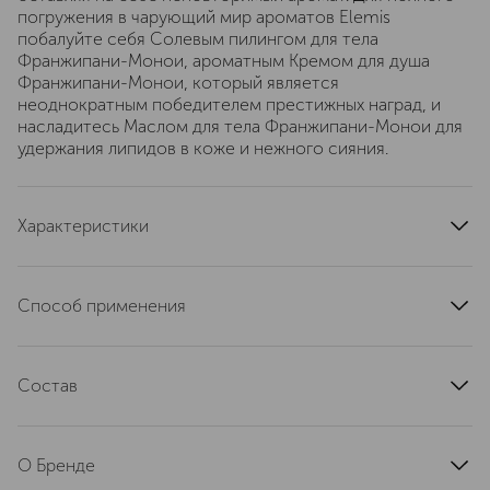
погружения в чарующий мир ароматов Elemis
побалуйте себя Солевым пилингом для тела
Франжипани-Монои, ароматным Кремом для душа
Франжипани-Монои, который является
неоднократным победителем престижных наград, и
насладитесь Маслом для тела Франжипани-Монои для
удержания липидов в коже и нежного сияния.
Характеристики
область применения
тело
текстура
кремовая
Способ применения
тип кожи
для всех типов
Согрейте крем в ладонях и нанесите его круговыми
эффект
увлажнение
массирующими движениями на сухую кожу тела.
артикул
Состав
EL50532
Используйте два раза в день. Завершите уход Маслом
для тела Франжипани-Монои от Элемис для удержания
Aqua/Water/Eau, Glyceryl Stearate, Propylene Glycol,
липидов в коже и великолепного сияния. При
Octyldodecanol, Helianthus Annuus (Sunflower) Seed Oil,
попадании в глаза тщательно промойте водой.
О Бренде
Cetearyl Alcohol, Ceteareth-12, Caprylic/Capric
Triglyceride, Isopropyl Palmitate, Phenoxyethanol,