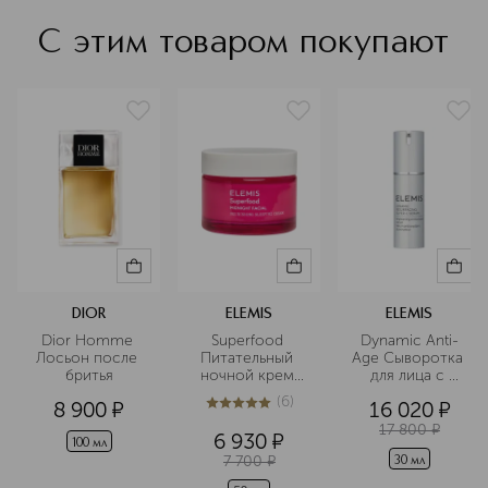
С этим товаром покупают
DIOR
ELEMIS
ELEMIS
Dior Homme 
Superfood 
Dynamic Anti-
Лосьон после 
Питательный 
Age Сыворотка 
бритья
ночной крем 
для лица с 
для лица 2 в 1
витамином С
(
6
)
8 900
¤
16 020
¤
5
из
5
6
17 800
¤
6 930
¤
100 мл
7 700
¤
30 мл