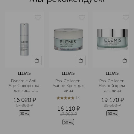
удовольствие.
Leuconostoc/Radish Root Ferment Filtrate, Citronellol,
Geraniol, Sodium Benzoate.
Подробнее
ELEMIS
ELEMIS
ELEMIS
Dynamic Anti-
Pro-Collagen 
Pro-Collagen 
Age Сыворотка 
Marine Крем для 
Ночной крем 
для лица с 
лица
для лица
витамином С
(
7
)
16 020
¤
19 170
¤
5
из
5
7
17 800
¤
21 300
¤
16 110
¤
17 900
¤
30 мл
50 мл
50 мл