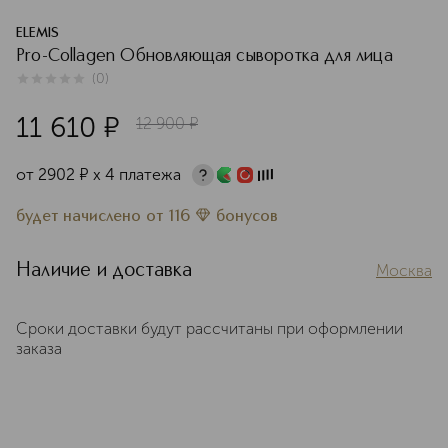
ELEMIS
Pro-Collagen Обновляющая сыворотка для лица
(
0
)
0
из
5
0
11 610
¤
12 900
¤
от
2902
¤
х 4 платежа
будет начислено
от
116
бонусов
Наличие и доставка
Москва
Сроки доставки будут рассчитаны при оформлении
заказа