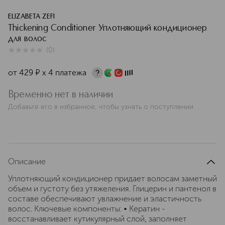
ELIZABETA ZEFI
Thickening Conditioner Уплотняющий кондиционер
для волос
(
0
)
0
из
5
0
от
429
¤
х 4 платежа
Временно нет в наличии
Добавьте его в избранное, чтобы узнать о поступлении
Описание
Уплотняющий кондиционер придает волосам заметный
объем и густоту без утяжеления. Глицерин и пантенол в
составе обеспечивают увлажнение и эластичность
волос. Ключевые компоненты: • Кератин -
восстанавливает кутикулярный слой, заполняет