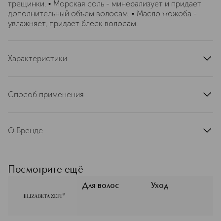
трещинки. • Морская соль - минерализует и придает
дополнительный объем волосам. • Масло жожоба -
увлажняет, придает блеск волосам.
Характеристики
артикул
EZ-20-02-01
Способ применения
После мытья равномерно распределите небольшое
количество кондиционера по длине и кончикам волос.
О Бренде
Оставьте подействовать, затем смойте водой.
Продукты Elizabeta Zefi — это
профессиональный уход за
волосами, вдохновлённый опытом
Посмотрите ещё
немецких стилистов. Продукция
бренда разработана с учётом
Для волос
Уход
современных требований к качеству
и эффективности: в составах нет
силиконов, парабенов и продуктов