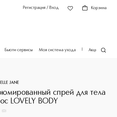
Регистрация / Вход
Корзина
Бьюти-сервисы
Моя система ухода
Акции
Театр
LLE JANE
юмированный спрей для тела
лос LOVELY BODY
(
0
)