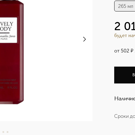
265 мл
2 0
будет н
от
502
¤
В
Наличие
Сроки до