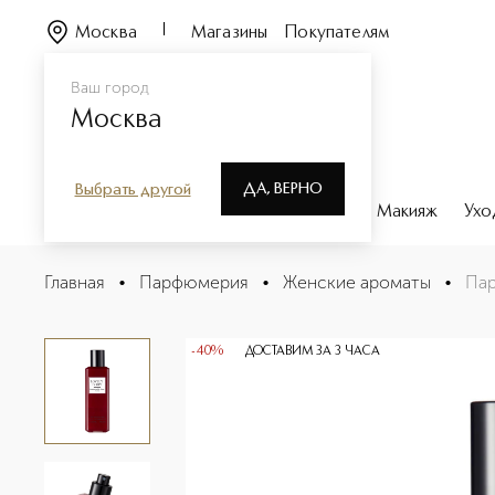
Москва
Магазины
Покупателям
Ваш город
Москва
ДА, ВЕРНО
Выбрать другой
Каталог
Бренды
Парфюмерия
Макияж
Ухо
Парфюмированный спрей для тела и волос LOVELY B
Главная
•
Парфюмерия
•
Женские ароматы
•
Пар
Описание
Характеристики
-40%
ДОСТАВИМ ЗА 3 ЧАСА