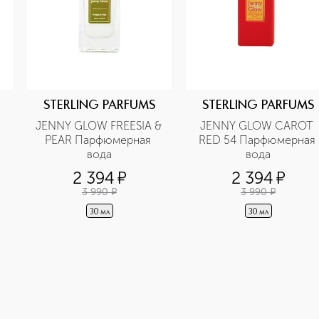
STERLING PARFUMS
STERLING PARFUMS
JENNY GLOW FREESIA & 
JENNY GLOW CAROT 
 
PEAR Парфюмерная 
RED 54 Парфюмерная 
вода
вода
2 394
¤
2 394
¤
3 990
¤
3 990
¤
30 мл
30 мл