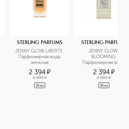
STERLING PARFUMS
STERLING PARFUMS
JENNY GLOW LIBERTE 
JENNY GLOW 
Парфюмерная вода 
BLOOMING 
женская
Парфюмерная вода 
женская
2 394
¤
2 394
¤
3 990
¤
3 990
¤
30 мл
30 мл