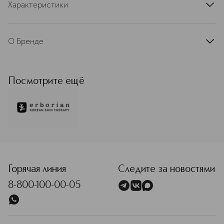
Характеристики
артикул
246224LOC
О Бренде
Erborian объединяет восточные
традиции ритуалов красоты с
французской экспертизой в уходе за
Посмотрите ещё
кожей. Это позволяет раскрывать и
подчеркивать ее красоту:
деликатный и эффективный уход
приближает кожу к совершенству. В
основе каждого продукта Erborian
лежат инновации и многовековой
<p class="MsoNormal"><span style="font-size: 12.0pt; line
опыт корейской традиционной
фармакологии. Компания создает
гибридные средства, стирающие
Горячая линия
Следите за новостями
границы между макияжем и уходом.
8-800-100-00-05
Они отвечают желанию достичь
совершенной кожи просто и по-
особенному. Ваша кожа красивее,
чем вы думаете. Erborian —