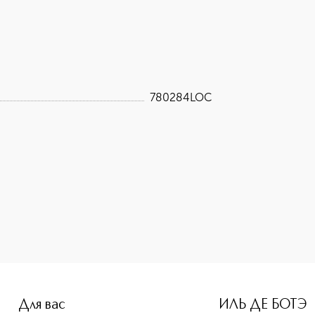
780284LOC
e-height: 107%; color: #00b0f0;">ERBORIAN BB FAMILY ВВ К
Для вас
ИЛЬ ДЕ БОТЭ