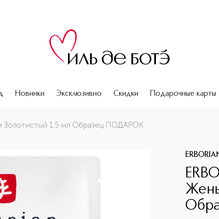
д
Новинки
Эксклюзивно
Скидки
Подарочные карты
ый 1,5 мл Образец ПОДАРОК
м Золотистый 1,5 мл Образец ПОДАРОК
ERBORIA
ERBO
Жень
Обр