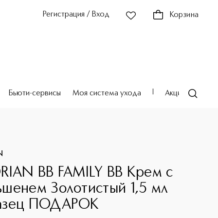
Регистрация / Вход
Корзина
Бьюти-сервисы
Моя система ухода
Акции
Театр
N
RIAN BB FAMILY ВВ Крем с
шенем Золотистый 1,5 мл
азец ПОДАРОК