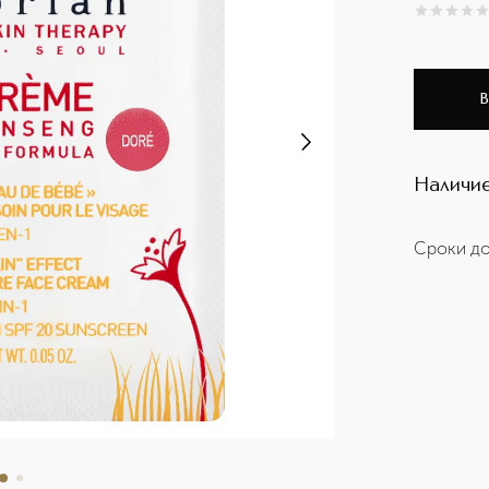
0
из
5
0
В
Наличие
Сроки до