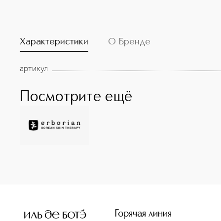
Характеристики
О Бренде
артикул
Посмотрите ещё
<p class="MsoNormal"><span style="font-size: 12.0pt; lin
Горячая линия