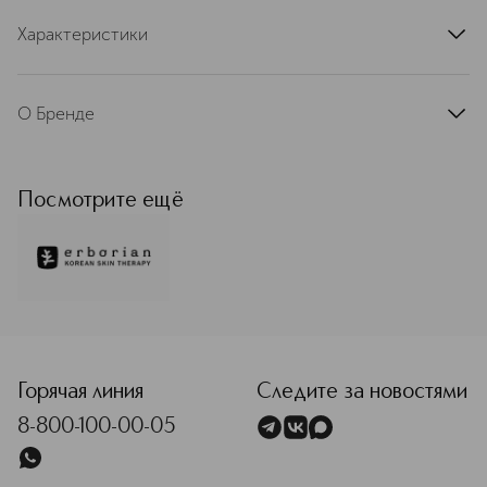
Характеристики
артикул
780406LOC
О Бренде
Erborian объединяет восточные
традиции ритуалов красоты с
французской экспертизой в уходе за
Посмотрите ещё
кожей. Это позволяет раскрывать и
подчеркивать ее красоту:
деликатный и эффективный уход
приближает кожу к совершенству. В
основе каждого продукта Erborian
лежат инновации и многовековой
<p class="MsoNormal"><span style="font-size: 12.0pt; lin
опыт корейской традиционной
фармакологии. Компания создает
гибридные средства, стирающие
Горячая линия
Следите за новостями
границы между макияжем и уходом.
8-800-100-00-05
Они отвечают желанию достичь
совершенной кожи просто и по-
особенному. Ваша кожа красивее,