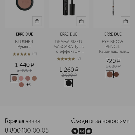
ERRE DUE
ERRE DUE
ERRE DUE
BLUSHER 
DRAMA SIZED 
EYE BROW 
Румяна
MASCARA Тушь 
PENCIL 
с эффектом 
Карандаш для 
(
2
)
накладных 
бровей
5
из
5
2
(
7
)
720
¤
ресниц
5
из
5
7
1 440
¤
1 600
¤
1 260
¤
2 400
¤
2 800
¤
+
3
<p class="MsoNormal"><span style="font-size: 12.0pt; line
Горячая линия
Следите за новостями
8-800-100-00-05