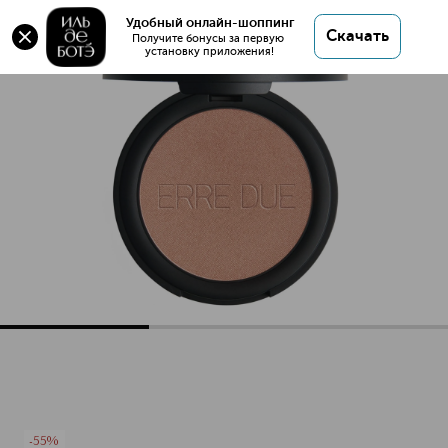
Оригинал 💯 BLUSHER Румяна купить в интернет
Удобный онлайн-шоппинг
Скачать
магазине ИЛЬ ДЕ БОТЭ с доставкой.
Получите бонусы за первую 
установку приложения!
BLUSHER Румяна
Описание
Характеристики
-55%