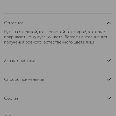
Описание
Румяна с нежной, шелковистой текстурой, которые
покрывают кожу вуалью цвета. Легкое нанесение для
получения ровного, естественного цвета лица.
Характеристики
область применения
щеки
страна производства
Италия
Способ применения
тип кожи
для всех типов
Нанесите румяна кисточкой или пальцами на яблочки
текстура
прессованная
щек, веки и губы. Нанесите слоями при
эффект
Состав
придание оттенка
необходимости.
артикул
ER1213105
Trimethylsiloxysilicate, Hydrogenated Polyisobutene,
Synthetic Wax, Isododecane, Polybutene,