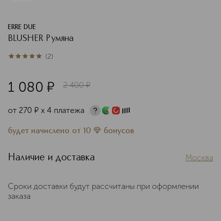
ERRE DUE
BLUSHER Румяна
(
2
)
5
из
5
2
1 080
¤
2 400
¤
от
270
¤
х 4 платежа
будет начислено
от
10
бонусов
Наличие и доставка
Москва
Сроки доставки будут рассчитаны при оформлении
заказа