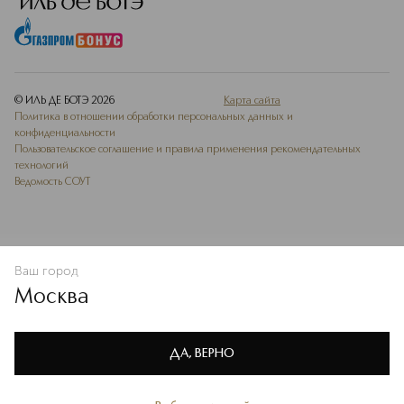
© ИЛЬ ДЕ БОТЭ
2026
Карта сайта
Политика в отношении обработки персональных данных и
конфиденциальности
Пользовательское соглашение и правила применения рекомендательных
технологий
Ведомость СОУТ
Ваш город
В КОРЗИНУ
КУПИТЬ СЕЙЧАС
Москва
Мы используем cookie-файлы и сервисы веб-аналитики. Они
необходимы для улучшения работы сайта. Подробнее –
OK
в
Политике конфиденциальности
ДА, ВЕРНО