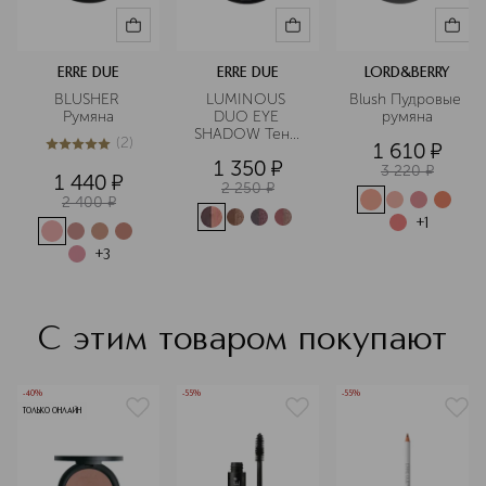
ERRE DUE
ERRE DUE
LORD&BERRY
BLUSHER 
LUMINOUS 
Blush Пудровые 
Румяна
DUO EYE 
румяна
SHADOW Тени 
(
2
)
1 610
¤
для век с 
5
из
5
2
1 350
¤
эффектом 
3 220
¤
1 440
¤
сияния
2 250
¤
2 400
¤
+
1
+
3
С этим товаром покупают
-40%
-55%
-55%
ТОЛЬКО ОНЛАЙН