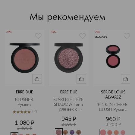
аутентичности. Философия ERRE
(Carmine), Ci 77491 (Iron Oxides), Ci 77891 (Titanium Oxide)
DUE основана на том, что макияж —
это не маска, а раскрытие
Мы рекомендуем
уникальных историй, которые
каждый человек несет в себе.
-55%
-55%
-70%
Подробнее
ЭКСКЛЮЗИВ
ERRE DUE
ERRE DUE
SERGE LOUIS
ALVAREZ
BLUSHER 
STARLIGHT EYE 
Румяна
SHADOW Тени 
PINK IN CHEEK 
для век с 
BLUSH Румяна
(
2
)
блестками
5
из
5
2
945
¤
960
¤
1 080
¤
2 100
¤
3 200
¤
2 400
¤