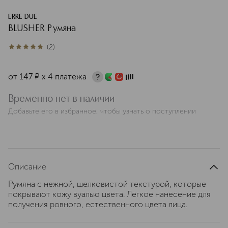
ERRE DUE
BLUSHER Румяна
(
2
)
5
из
5
2
от
147
¤
х 4 платежа
Временно нет в наличии
Добавьте его в избранное, чтобы узнать о поступлении
Описание
Румяна с нежной, шелковистой текстурой, которые
покрывают кожу вуалью цвета. Легкое нанесение для
получения ровного, естественного цвета лица.