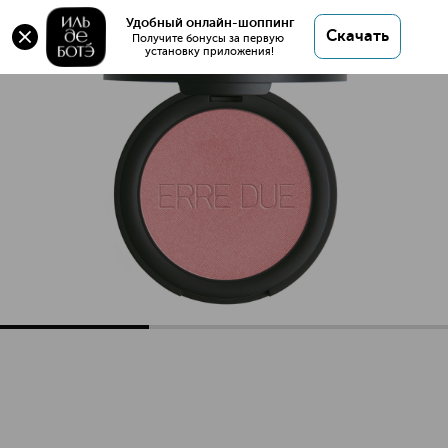
Оригинал 💯 BLUSHER Румяна купить в интернет
Удобный онлайн-шоппинг
Скачать
магазине ИЛЬ ДЕ БОТЭ с доставкой.
Получите бонусы за первую 
установку приложения!
BLUSHER Румяна
Описание
Характеристики