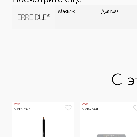
Макияж
Для глаз
С э
-70%
-70%
ЭКСКЛЮЗИВ
ЭКСКЛЮЗИВ