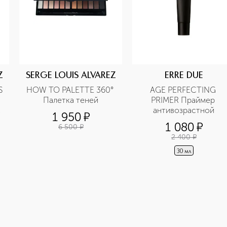
Z
SERGE LOUIS ALVAREZ
ERRE DUE
 
HOW TO PALETTE 360° 
AGE PERFECTING 
Палетка теней
PRIMER Праймер 
антивозрастной
1 950
¤
1 080
¤
6 500
¤
2 400
¤
30 мл