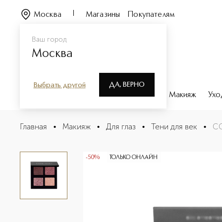
Москва
Магазины
Покупателям
Ваш город
Москва
ДА, ВЕРНО
Выбрать другой
Каталог
Бренды
Парфюмерия
Макияж
Ухо
COLOR CUBES EYE SHADOW PALETTE Палетка теней
Главная
•
Макияж
•
Для глаз
•
Тени для век
•
CO
Описание
Характеристики
-50%
ТОЛЬКО ОНЛАЙН