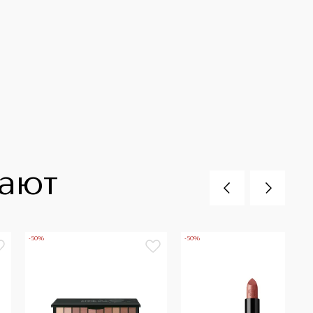
пают
-50%
-50%