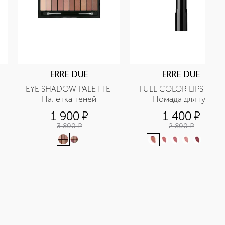
ERRE DUE
ERRE DUE
EYE SHADOW PALETTE 
FULL COLOR LIPSTICK 
Палетка теней
Помада для губ
1 900
¤
1 400
¤
3 800
¤
2 800
¤
+
6