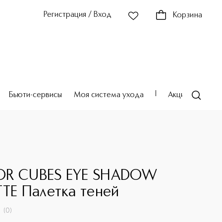
Регистрация / Вход
Корзина
Бьюти-сервисы
Моя система ухода
Акции
Театр
E
OR CUBES EYE SHADOW
TTE Палетка теней
(
0
)