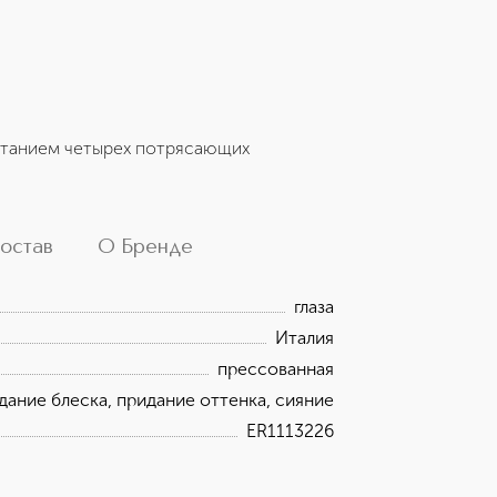
четанием четырех потрясающих
остав
О Бренде
глаза
Италия
прессованная
дание блеска, придание оттенка, сияние
ER1113226