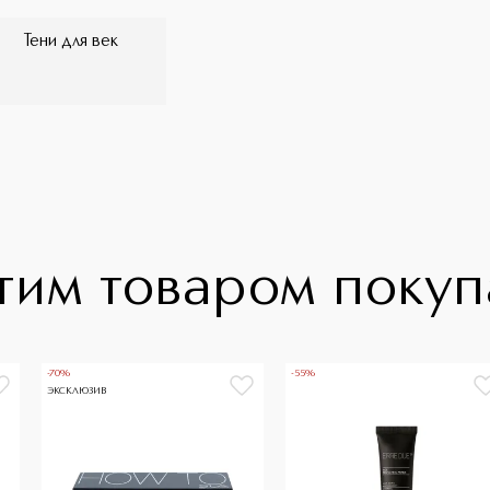
Тени для век
тим товаром поку
-70%
-55%
ЭКСКЛЮЗИВ