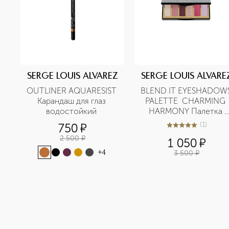
SERGE LOUIS ALVAREZ
SERGE LOUIS ALVARE
OUTLINER AQUARESIST 
BLEND IT EYESHADOWS
Карандаш для глаз 
PALETTE  CHARMING 
водостойкий 
HARMONY Палетка 
теней
(
1
)
750
¤
5
из
5
1
2 500
¤
1 050
¤
3 500
¤
+
4