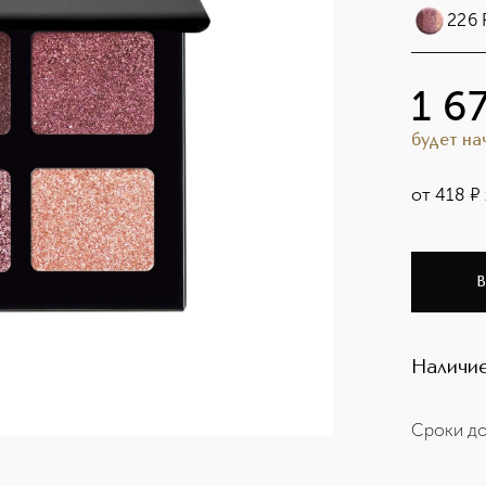
226 
1 6
будет н
от
418
¤
В
Наличие
Сроки до