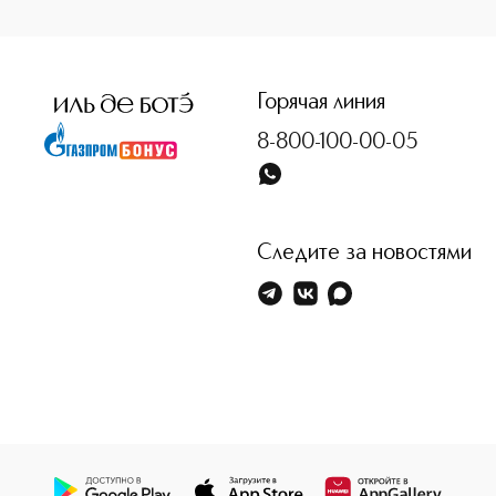
<p class="MsoNormal"><span style="font-size: 12.0pt; lin
Горячая линия
8-800-100-00-05
Следите за новостями