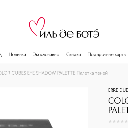
д
Новинки
Эксклюзивно
Скидки
Подарочные карты
LOR CUBES EYE SHADOW PALETTE Палетка теней
ERRE DU
COL
PALE
0
из
5
0