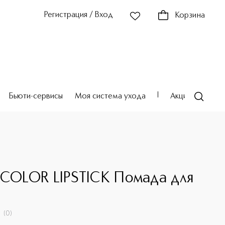
Регистрация / Вход
Корзина
Бьюти-сервисы
Моя система ухода
Акции
Театр
E
 COLOR LIPSTICK Помада для
(
0
)