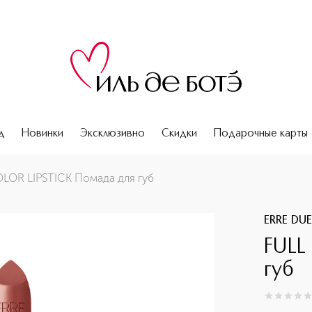
д
Новинки
Эксклюзивно
Скидки
Подарочные карты
LOR LIPSTICK Помада для губ
ERRE DU
FULL
губ
0
из
5
0