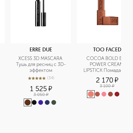
ERRE DUE
TOO FACED
XCESS 3D MASCARA 
COCOA BOLD EM-
Тушь для ресниц с 3D-
POWER CREAM 
эффектом
LIPSTICK Помада для 
губ
(
34
)
2 170
¤
4.9
из
5
34
3 100
¤
1 525
¤
3 050
¤
+
3