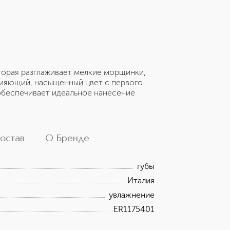
торая разглаживает мелкие морщинки,
 сияющий, насыщенный цвет с первого
обеспечивает идеальное нанесение
остав
О Бренде
губы
Италия
увлажнение
ER1175401