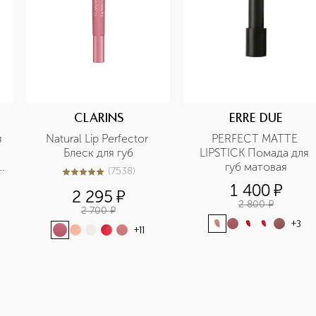
CLARINS
ERRE DUE
 
Natural Lip Perfector 
PERFECT MATTE 
Блеск для губ
LIPSTICK Помада для 
губ матовая
(
7538
)
5
из
5
7538
1 400
¤
2 295
¤
2 800
¤
2 700
¤
+
3
+
11