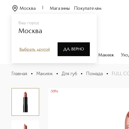
Москва
Магазины
Покупателям
Ваш город
Москва
ДА, ВЕРНО
Выбрать другой
Каталог
Бренды
Парфюмерия
Макияж
Ухо
FULL COLOR LIPSTICK Помада для губ
Главная
•
Макияж
•
Для губ
•
Помада
•
FULL CO
Описание
Характеристики
-50%