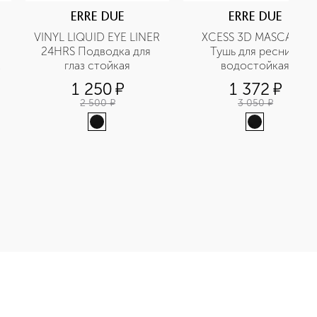
ERRE DUE
ERRE DUE
VINYL LIQUID EYE LINER 
XCESS 3D MASCARA 
24HRS Подводка для 
Тушь для ресниц 
глаз стойкая
водостойкая
1 250
¤
1 372
¤
2 500
¤
3 050
¤
а для губ приобретайте в нашем интернет-магазине. Действу