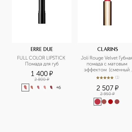
ERRE DUE
CLARINS
FULL COLOR LIPSTICK 
Joli Rouge Velvet Губная
Помада для губ
помада с матовым 
эффектом  (сменный 
1 400
¤
стик) 
(
1
)
2 800
¤
5
из
5
1
2 507
¤
+
6
2 950
¤