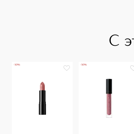
С э
-50%
-50%