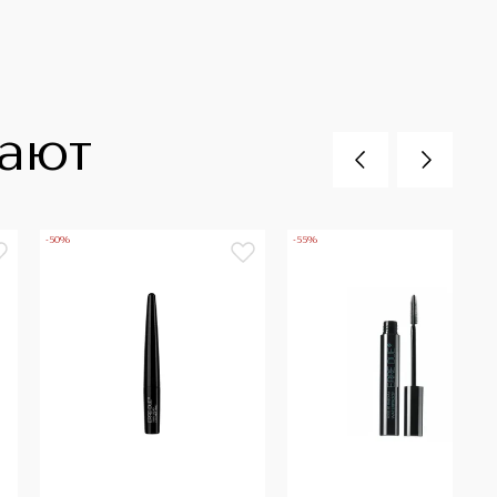
пают
-50%
-55%