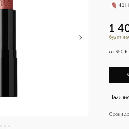
401 
1 4
будет н
от
350
¤
В
Наличие
Сроки до