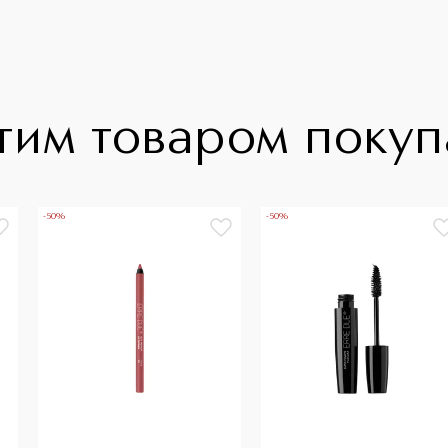
тим товаром поку
-50%
-50%