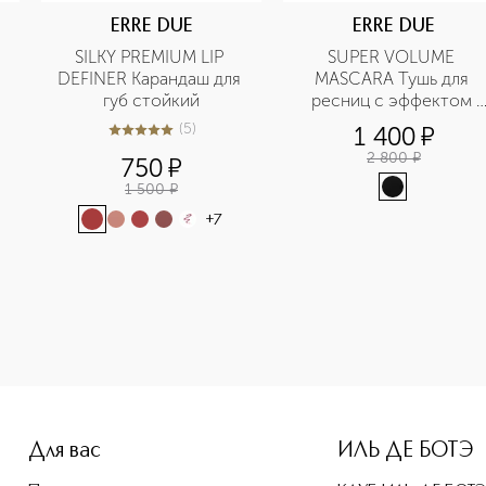
ERRE DUE
ERRE DUE
SILKY PREMIUM LIP 
SUPER VOLUME 
DEFINER Карандаш для 
MASCARA Тушь для 
губ стойкий
ресниц с эффектом 
супер-объема
(
5
)
1 400
¤
5
из
5
5
2 800
¤
750
¤
1 500
¤
+
7
-height: 107%; color: #00b0f0;">FULL COLOR LIPSTICK Помад
Для вас
ИЛЬ ДЕ БОТЭ