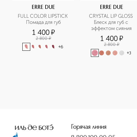
ERRE DUE
ERRE DUE
FULL COLOR LIPSTICK 
CRYSTAL LIP GLOSS 
Помада для губ
Блеск для губ с 
эффектом сияния
1 400
¤
1 400
¤
2 800
¤
2 800
¤
+
6
+
3
<p class="MsoNormal"><span style="font-size: 12.0pt; line
Горячая линия