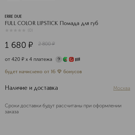
ERRE DUE
FULL COLOR LIPSTICK Помада для губ
(
0
)
0
из
5
0
1 680
¤
2 800
¤
от
420
¤
х 4 платежа
будет начислено
от
16
бонусов
Наличие и доставка
Москва
Сроки доставки будут рассчитаны при оформлении
заказа