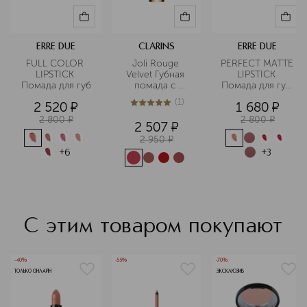
ERRE DUE
CLARINS
ERRE DUE
FULL COLOR 
Joli Rouge 
PERFECT MATTE 
LIPSTICK 
Velvet Губная 
LIPSTICK 
Помада для губ
помада с 
Помада для губ 
матовым 
матовая
(
1
)
2 520
¤
1 680
¤
эффектом  
5
из
5
1
(сменный стик) 
2 800
¤
2 800
¤
2 507
¤
2 950
¤
+
6
+
3
С этим товаром покупают
-40%
-55%
-70%
ТОЛЬКО ОНЛАЙН
ЭКСКЛЮЗИВ