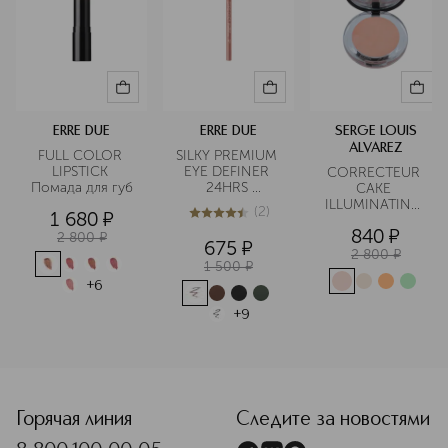
ERRE DUE
ERRE DUE
SERGE LOUIS
ALVAREZ
FULL COLOR 
SILKY PREMIUM 
LIPSTICK 
EYE DEFINER 
CORRECTEUR 
Помада для губ
24HRS 
CAKE 
Карандаш для 
ILLUMINATING 
(
2
)
1 680
¤
глаз стойкий
Корректор для 
4.5
из
5
2
840
¤
лица
2 800
¤
675
¤
2 800
¤
1 500
¤
+
6
+
9
<p class="MsoNormal"><span style="font-size: 12.0pt; line
Горячая линия
Следите за новостями