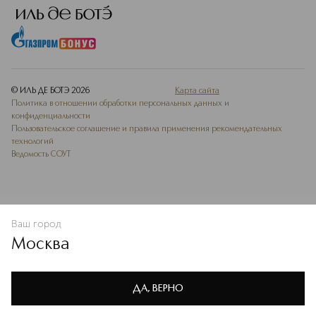
© ИЛЬ ДЕ БОТЭ
2026
Карта сайта
Политика в отношении обработки персональных данных и
конфиденциальности
Пользовательское соглашение и правила применения рекомендательных
технологий
Ведомость СОУТ
Ваш город
В КОРЗИНУ
КУПИТЬ СЕЙЧАС
Москва
Мы используем cookie-файлы и сервисы веб-аналитики. Они
необходимы для улучшения работы сайта. Подробнее –
OK
в
Политике конфиденциальности
ДА, ВЕРНО