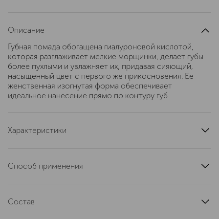
Описание
Губная помада обогащена гиалуроновой кислотой,
которая разглаживает мелкие морщинки, делает губы
более пухлыми и увлажняет их, придавая сияющий,
насыщенный цвет с первого же прикосновения. Ее
женственная изогнутая форма обеспечивает
идеальное нанесение прямо по контуру губ.
Характеристики
область применения
губы
страна производства
Италия
Способ применения
эффект
увлажнение
Нанесите помаду на губы, чтобы создать насыщенный
артикул
ER1175441
и стойкий цвет, подчеркивающий их форму и
Состав
добавляющий завершенность образу. 2. Используйте
помаду как основу для градиентного макияжа,
Pentaerythrityl Tetraisostearate, Octyldodecanol,