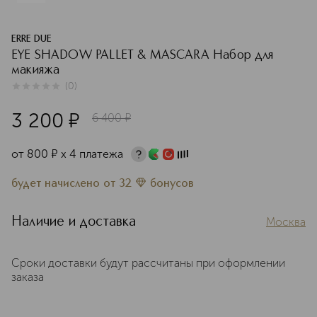
ERRE DUE
EYE SHADOW PALLET & MASCARA Набор для
макияжа
(
0
)
0
из
5
0
3 200
¤
6 400
¤
от
800
¤
х 4 платежа
будет начислено
от
32
бонусов
Наличие и доставка
Москва
Сроки доставки будут рассчитаны при оформлении
заказа