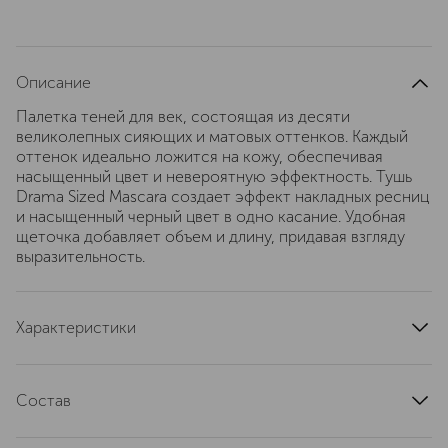
Описание
Палетка теней для век, состоящая из десяти
великолепных сияющих и матовых оттенков. Каждый
оттенок идеально ложится на кожу, обеспечивая
насыщенный цвет и невероятную эффектность. Тушь
Drama Sized Mascara создает эффект накладных ресниц
и насыщенный черный цвет в одно касание. Удобная
щеточка добавляет объем и длину, придавая взгляду
выразительность.
Характеристики
область применения
глаза
страна производства
Россия
Состав
состав набора
ERRE DUE EYE SHADOW PALETTE Палетка Теней, 605
Палетка Теней, 12 г, Тушь для Ресниц, 11.5 мл