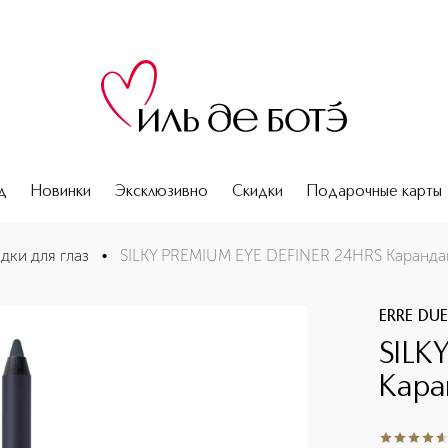
д
Новинки
Эксклюзивно
Скидки
Подарочные карты
 стойкий
дки для глаз
•
SILKY PREMIUM EYE DEFINER 24HRS Карандаш
ERRE DU
SILK
Кара
4.5
из
5
2