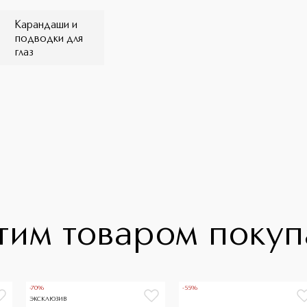
Карандаши и
подводки для
глаз
тим товаром поку
-70%
-55%
ЭКСКЛЮЗИВ