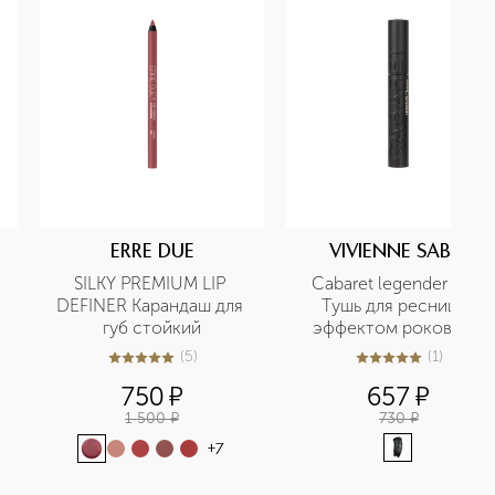
ERRE DUE
VIVIENNE SABO
SILKY PREMIUM LIP 
Cabaret legender noir 
DEFINER Карандаш для 
Тушь для ресниц с 
губ стойкий
эффектом рокового 
объема
(
5
)
(
1
)
5
из
5
5
5
из
5
1
750
¤
657
¤
1 500
¤
730
¤
+
7