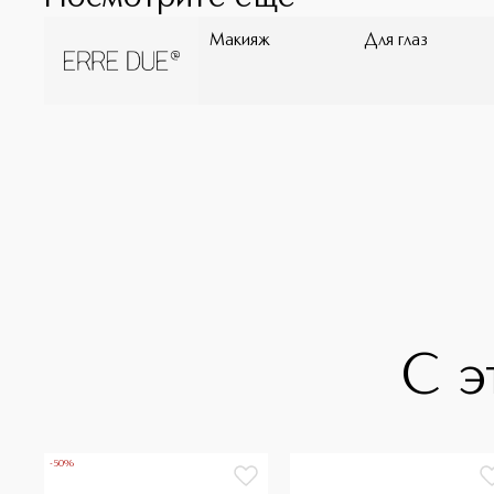
Макияж
Для глаз
С э
-50%