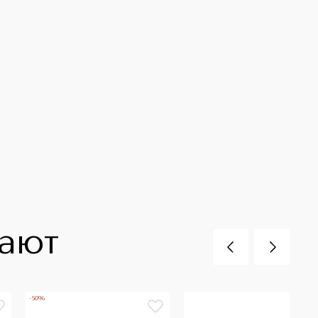
пают
-50%