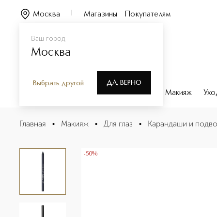
Москва
Магазины
Покупателям
Ваш город
Москва
ДА, ВЕРНО
Выбрать другой
Каталог
Бренды
Парфюмерия
Макияж
Ухо
SILKY PREMIUM EYE DEFINER 24HRS Карандаш для глаз
Главная
•
Макияж
•
Для глаз
•
Карандаши и подво
Описание
Характеристики
-50%