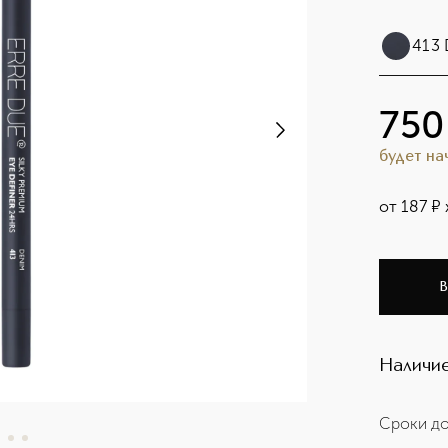
413
750
будет н
от
187
¤
В
Наличие
Сроки до