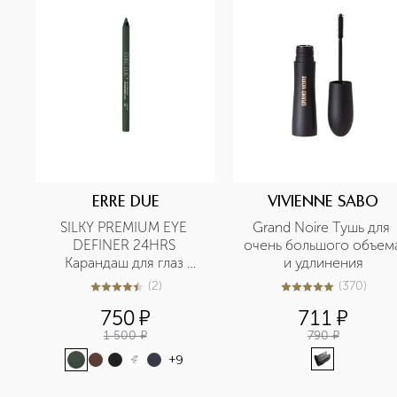
ERRE DUE
VIVIENNE SABO
SILKY PREMIUM EYE 
Grand Noire Тушь для 
DEFINER 24HRS 
очень большого объема
Карандаш для глаз 
и удлинения
стойкий
(
2
)
(
370
)
4.5
из
5
2
4.9
из
5
370
750
¤
711
¤
1 500
¤
790
¤
+
9