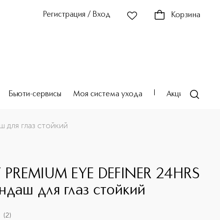
Регистрация / Вход
Корзина
Бьюти-сервисы
Моя система ухода
Акции
Театр
 для глаз стойкий
E
Y PREMIUM EYE DEFINER 24HRS
ндаш для глаз стойкий
(
2
)