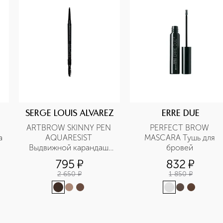
SERGE LOUIS ALVAREZ
ERRE DUE
ARTBROW SKINNY PEN 
PERFECT BROW 
 
AQUARESIST 
MASCARA Тушь для 
Выдвижной карандаш 
бровей 
для бровей 
795
¤
832
¤
водостойкий
2 650
¤
1 850
¤