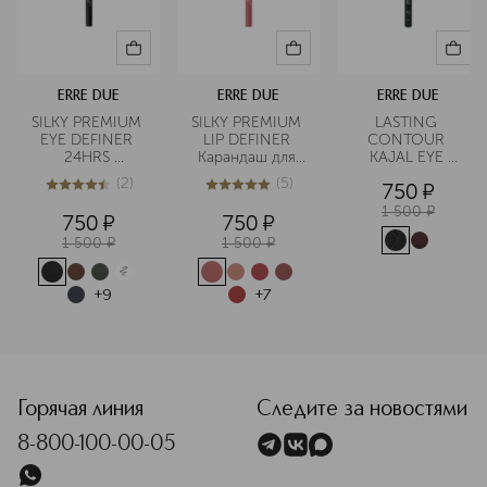
ERRE DUE
ERRE DUE
ERRE DUE
SILKY PREMIUM 
SILKY PREMIUM 
LASTING 
EYE DEFINER 
LIP DEFINER 
CONTOUR 
24HRS 
Карандаш для 
KAJAL EYE 
Карандаш для 
губ стойкий
PENCIL 
(
2
)
(
5
)
750
¤
глаз стойкий
Карандаш для 
4.5
из
5
2
5
из
5
5
глаз стойкий
1 500
¤
750
¤
750
¤
1 500
¤
1 500
¤
+
9
+
7
<p class="MsoNormal"><span style="font-size: 12.0pt; line
Горячая линия
Следите за новостями
8-800-100-00-05