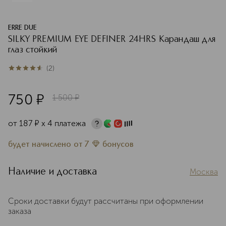
ERRE DUE
SILKY PREMIUM EYE DEFINER 24HRS Карандаш для
глаз стойкий
(
2
)
4.5
из
5
2
750
¤
1 500
¤
от
187
¤
х 4 платежа
будет начислено
от
7
бонусов
Наличие и доставка
Москва
Сроки доставки будут рассчитаны при оформлении
заказа