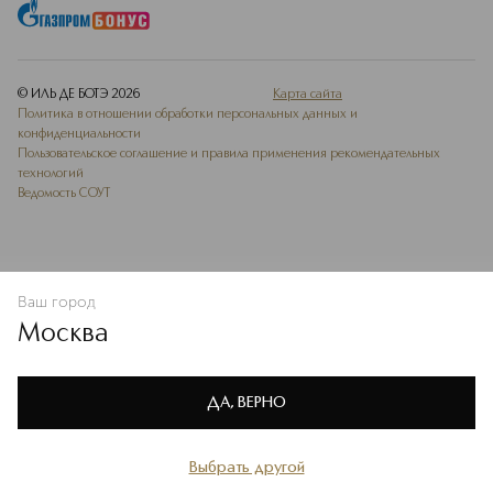
© ИЛЬ ДЕ БОТЭ
2026
Карта сайта
Политика в отношении обработки персональных данных и
конфиденциальности
Пользовательское соглашение и правила применения рекомендательных
технологий
Ведомость СОУТ
Ваш город
В КОРЗИНУ
КУПИТЬ СЕЙЧАС
Москва
Мы используем cookie-файлы и сервисы веб-аналитики. Они
необходимы для улучшения работы сайта. Подробнее –
OK
в
Политике конфиденциальности
ДА, ВЕРНО
Выбрать другой
Главная
Каталог
Избранное
Профиль
Корзина