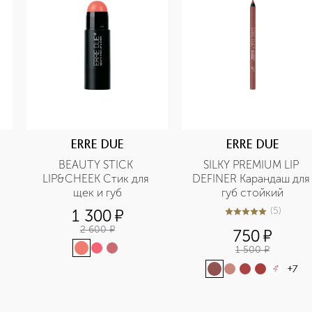
ERRE DUE
ERRE DUE
BEAUTY STICK 
SILKY PREMIUM LIP 
LIP&CHEEK Стик для 
DEFINER Карандаш для 
щек и губ
губ стойкий
(
5
)
1 300
¤
5
из
5
5
2 600
¤
750
¤
1 500
¤
+
7