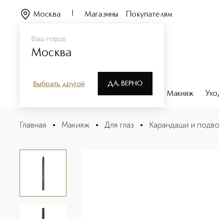
Москва
Магазины
Покупателям
Ваш город
Москва
ДА, ВЕРНО
Выбрать другой
Каталог
Бренды
Парфюмерия
Макияж
Ухо
SILKY PREMIUM EYE DEFINER 24HRS Карандаш для глаз
Главная
•
Макияж
•
Для глаз
•
Карандаши и подво