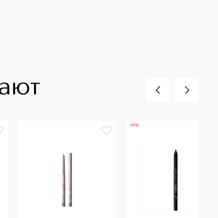
пают
-50%