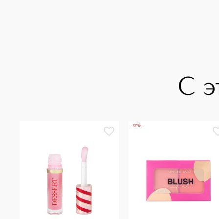
С э
-37%