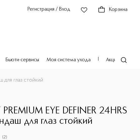
Регистрация / Вход
Корзина
Бьюти-сервисы
Моя система ухода
Акции
Театр
 для глаз стойкий
E
Y PREMIUM EYE DEFINER 24HRS
ндаш для глаз стойкий
(
2
)