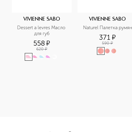
VIVIENNE SABO
VIVIENNE SABO
Dessert a levres Масло 
Naturel Палетка румян
для губ
371
¤
558
¤
590
¤
620
¤