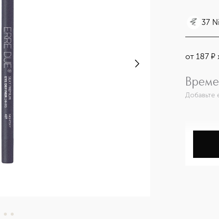
37 N
от
187
¤
Време
Добавьте 