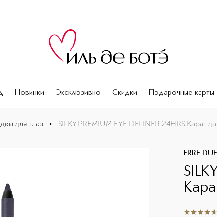
д
Новинки
Эксклюзивно
Скидки
Подарочные карты
 стойкий
дки для глаз
•
SILKY PREMIUM EYE DEFINER 24HRS Карандаш
ERRE DU
SILK
Кара
4.5
из
5
2