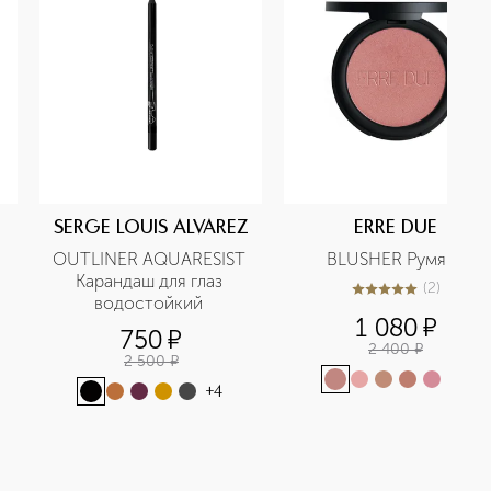
SERGE LOUIS ALVAREZ
ERRE DUE
OUTLINER AQUARESIST 
BLUSHER Румяна
Карандаш для глаз 
(
2
)
5
из
5
2
водостойкий 
1 080
¤
750
¤
2 400
¤
2 500
¤
+
3
+
4