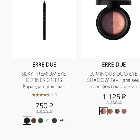
ERRE DUE
ERRE DUE
SILKY PREMIUM EYE 
LUMINOUS DUO EYE 
DEFINER 24HRS 
SHADOW Тени для век 
Карандаш для глаз 
с эффектом сияния
стойкий
(
2
)
1 125
¤
4.5
из
5
2
2 250
¤
750
¤
1 500
¤
+
9