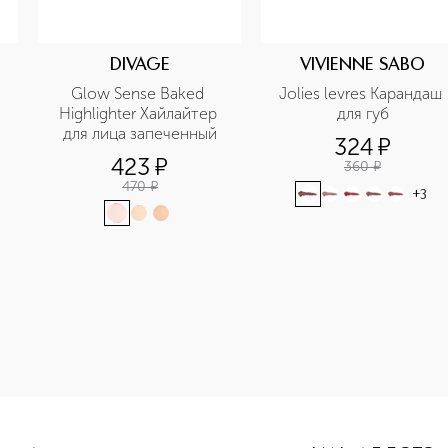
DIVAGE
VIVIENNE SABO
Glow Sense Baked 
Jolies levres Карандаш 
Highlighter Хайлайтер 
для губ
для лица запеченный
324
¤
423
¤
360
¤
470
¤
+
3