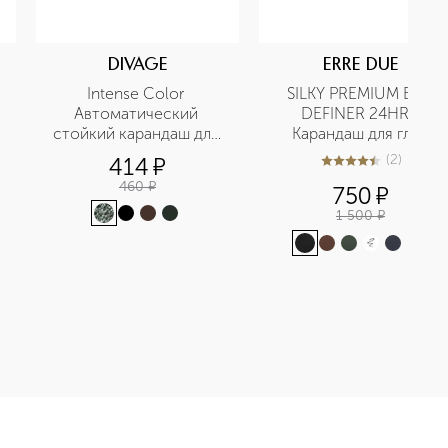
DIVAGE
ERRE DUE
Intense Color 
SILKY PREMIUM EYE 
Автоматический 
DEFINER 24HRS 
стойкий карандаш для 
Карандаш для глаз 
глаз
стойкий
(
2
)
414
¤
4.5
из
5
2
460
¤
750
¤
1 500
¤
+
9