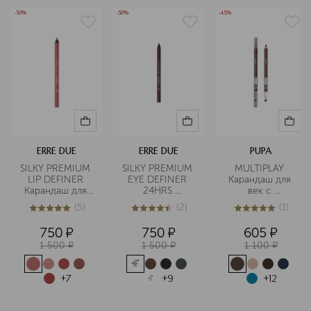
-50%
-50%
-45%
ERRE DUE
ERRE DUE
PUPA
SILKY PREMIUM 
SILKY PREMIUM 
MULTIPLAY 
LIP DEFINER 
EYE DEFINER 
Карандаш для 
Карандаш для 
24HRS 
век с 
губ стойкий
Карандаш для 
аппликатором
(
5
)
(
2
)
(
1
)
глаз стойкий
5
из
5
5
4.5
из
5
2
5
из
5
1
750
¤
750
¤
605
¤
1 500
¤
1 500
¤
1 100
¤
+
7
+
9
+
12