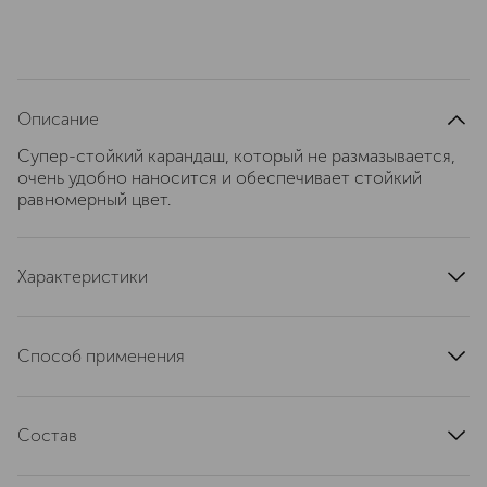
Описание
Супер-стойкий карандаш, который не размазывается,
очень удобно наносится и обеспечивает стойкий
равномерный цвет.
Характеристики
область применения
губы
страна производства
Германия
Способ применения
эффект
придание оттенка
Нанесите аккуратно по контуру губ, для более
артикул
ER1131524
натурального эффекта слегка растушуйте кистью к
Состав
центру.
Trimethylsiloxysilicate, Hydrogenated Polyisobutene,