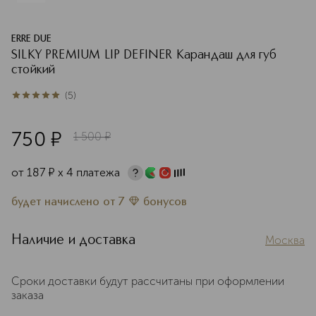
ERRE DUE
SILKY PREMIUM LIP DEFINER Карандаш для губ
стойкий
(
5
)
5
из
5
5
750
¤
1 500
¤
от
187
¤
х 4 платежа
будет начислено
от
7
бонусов
Наличие и доставка
Москва
Сроки доставки будут рассчитаны при оформлении
заказа