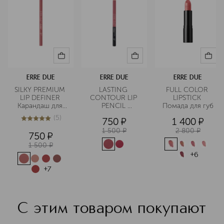
ERRE DUE
ERRE DUE
ERRE DUE
SILKY PREMIUM 
LASTING 
FULL COLOR 
LIP DEFINER 
CONTOUR LIP 
LIPSTICK 
Карандаш для 
PENCIL 
Помада для губ
губ стойкий
Карандаш для 
(
5
)
750
¤
1 400
¤
губ стойкий
5
из
5
5
1 500
¤
2 800
¤
750
¤
1 500
¤
+
6
+
7
С этим товаром покупают