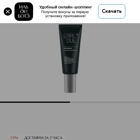
Оригинал 💯 SKIN RESCUE FOUNDATION
Удобный онлайн-шоппинг
Скачать
Тональная основа увлажняющая SPF30 купить в
Получите бонусы за первую 
установку приложения!
интернет магазине ИЛЬ ДЕ БОТЭ с доставкой.
SKIN RESCUE FOUNDATION Тональная основа увлажняющ
Описание
Характеристики
-55%
ДОСТАВИМ ЗА 3 ЧАСА