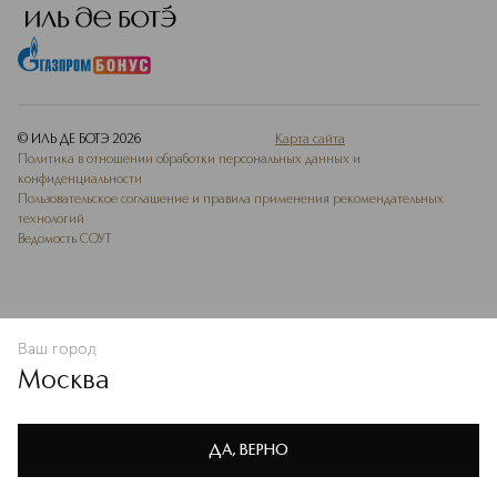
© ИЛЬ ДЕ БОТЭ
2026
Карта сайта
Политика в отношении обработки персональных данных и
конфиденциальности
Пользовательское соглашение и правила применения рекомендательных
технологий
Ведомость СОУТ
Ваш город
В КОРЗИНУ
КУПИТЬ СЕЙЧАС
Москва
Мы используем cookie-файлы и сервисы веб-аналитики. Они
необходимы для улучшения работы сайта. Подробнее –
OK
в
Политике конфиденциальности
ДА, ВЕРНО