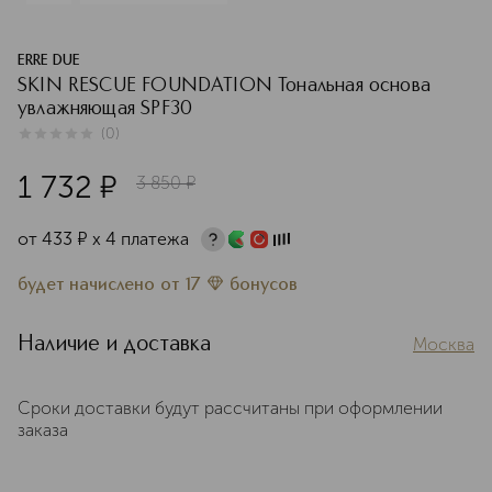
ERRE DUE
SKIN RESCUE FOUNDATION Тональная основа
увлажняющая SPF30
(
0
)
0
из
5
0
1 732
¤
3 850
¤
от
433
¤
х 4 платежа
будет начислено
от
17
бонусов
Наличие и доставка
Москва
Сроки доставки будут рассчитаны при оформлении
заказа