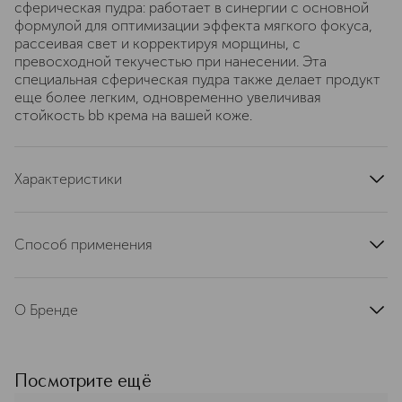
сферическая пудра: работает в синергии с основной
формулой для оптимизации эффекта мягкого фокуса,
рассеивая свет и корректируя морщины, с
превосходной текучестью при нанесении. Эта
специальная сферическая пудра также делает продукт
еще более легким, одновременно увеличивая
стойкость bb крема на вашей коже.
Характеристики
артикул
BBC20
Способ применения
Наносите его как обычный увлажняющий крем для
лица, избегая деликатной области вокруг глаз.
О Бренде
Изготовлено с использованием передовых пигментов,
которые адаптируются к любому цвету лица.
На протяжении 20 лет бренд
Essential олицетворяет
высококачественную косметику,
Посмотрите ещё
элегантность и мастерство,