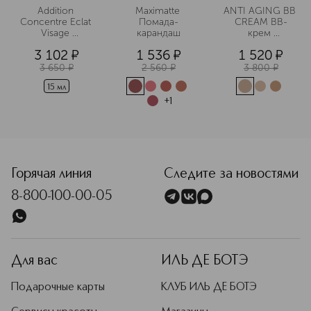
Addition 
Maximatte 
ANTI AGING BB 
Concentre Eclat 
Помада-
CREAM BB-
Visage 
карандаш
крем 
Концентрат с 
антивозрастной 
3 102
¤
1 536
¤
1 520
¤
эффектом 
с SPF15
загара для лица
3 650
¤
2 560
¤
3 800
¤
15 мл
+
1
<p class="MsoNormal"><span style="font-size: 12.0pt; lin
Горячая линия
Следите за новостями
8-800-100-00-05
Для вас
ИЛЬ ДЕ БОТЭ
Подарочные карты
КЛУБ ИЛЬ ДЕ БОТЭ