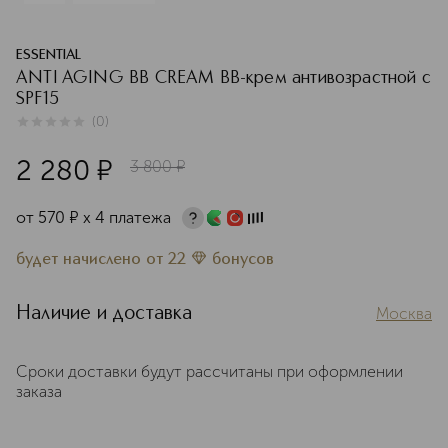
ESSENTIAL
ANTI AGING BB CREAM BB-крем антивозрастной с
SPF15
(
0
)
0
из
5
0
2 280
¤
3 800
¤
от
570
¤
х 4 платежа
будет начислено
от
22
бонусов
Наличие и доставка
Москва
Сроки доставки будут рассчитаны при оформлении
заказа