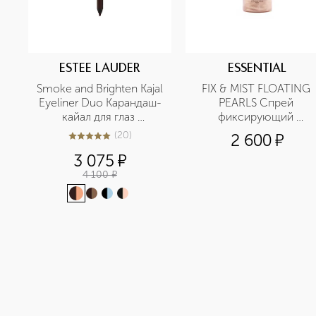
ESTEE LAUDER
ESSENTIAL
Smoke and Brighten Kajal 
FIX & MIST FLOATING 
Eyeliner Duo Карандаш-
PEARLS Спрей 
кайал для глаз 
фиксирующий 
двусторонний
освежающий
(
20
)
2 600
¤
5
из
5
20
3 075
¤
4 100
¤