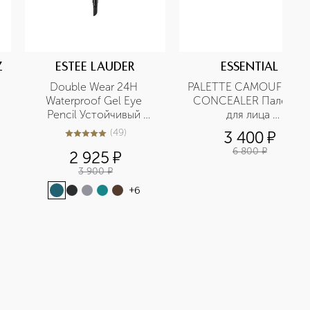
Z
ESTEE LAUDER
ESSENTIAL
Double Wear 24H 
PALETTE CAMOUFLAGE 
Waterproof Gel Eye 
CONCEALER Палетка 
Pencil Устойчивый 
для лица 
гелевый карандаш для 
корректирующая
(
49
)
3 400
¤
5
из
5
49
глаз
6 800
¤
2 925
¤
3 900
¤
+
6