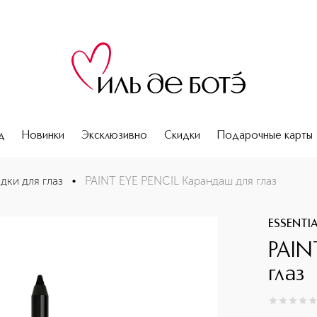
д
Новинки
Эксклюзивно
Скидки
Подарочные карты
дки для глаз
•
PAINT EYE PENCIL Карандаш для глаз
ESSENTI
PAIN
глаз
0
из
5
0