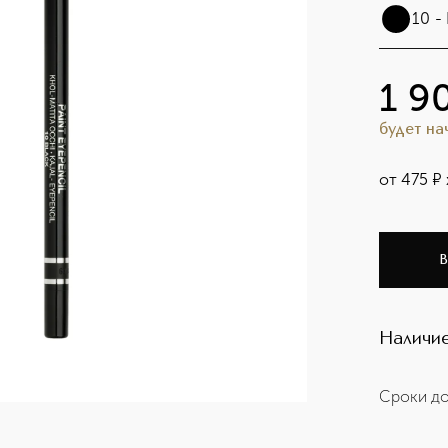
10 -
1 9
будет н
от
475
¤
В
Наличие
Сроки до