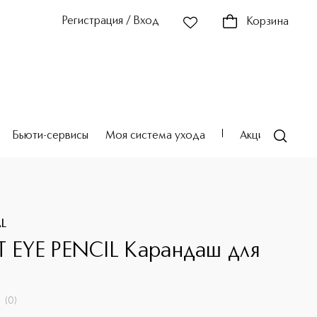
Регистрация / Вход
Корзина
Бьюти-сервисы
Моя система ухода
Акции
Театр
AL
T EYE PENCIL Карандаш для
(
0
)