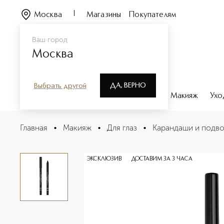
Москва
Магазины
Покупателям
Ваш город
Москва
ДА, ВЕРНО
Выбрать другой
Каталог
Бренды
Парфюмерия
Макияж
Ухо
PAINT EYE PENCIL Карандаш для глаз
Главная
•
Макияж
•
Для глаз
•
Карандаши и подво
Описание
Характеристики
ЭКСКЛЮЗИВ
ДОСТАВИМ ЗА 3 ЧАСА