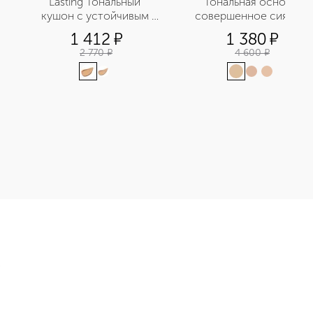
Lasting Тональный 
Тональная основа 
кушон с устойчивым 
совершенное сияние 
покрытием
1 412
¤
1 380
¤
2 770
¤
4 600
¤
 для глаз приобретайте в нашем интернет-магазине. Действую
Э