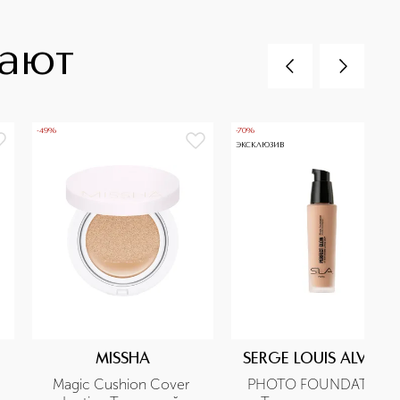
пают
-49%
-70%
ЭКСКЛЮЗИВ
MISSHA
SERGE LOUIS ALVARE
Magic Cushion Cover 
PHOTO FOUNDATION 