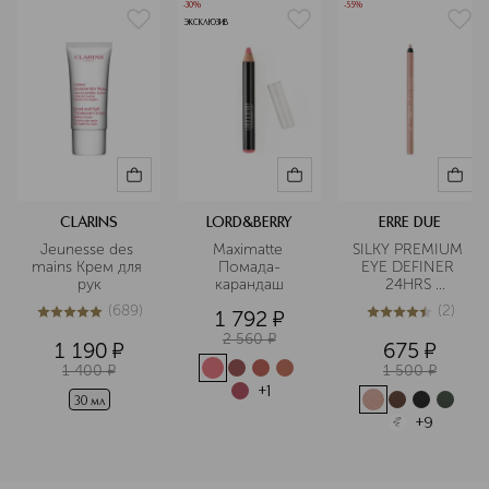
-30%
-55%
ЭКСКЛЮЗИВ
CLARINS
LORD&BERRY
ERRE DUE
Jeunesse des 
Maximatte 
SILKY PREMIUM 
mains Крем для 
Помада-
EYE DEFINER 
рук
карандаш
24HRS 
Карандаш для 
(
689
)
(
2
)
1 792
¤
глаз стойкий
5
из
5
689
4.5
из
5
2
2 560
¤
1 190
¤
675
¤
1 400
¤
1 500
¤
+
1
30 мл
+
9