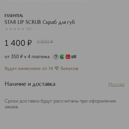
ESSENTIAL
STAR LIP SCRUB Скраб для губ
(
0
)
0
из
5
0
1 400
¤
2 000
¤
от
350
¤
х 4 платежа
будет начислено
от
14
бонусов
Наличие и доставка
Москва
Сроки доставки будут рассчитаны при оформлении
заказа