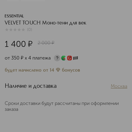
ESSENTIAL
VELVET TOUCH Моно-тени для век
(
0
)
0
из
5
0
1 400
¤
2 000
¤
от
350
¤
х 4 платежа
будет начислено
от
14
бонусов
Наличие и доставка
Москва
Сроки доставки будут рассчитаны при оформлении
заказа