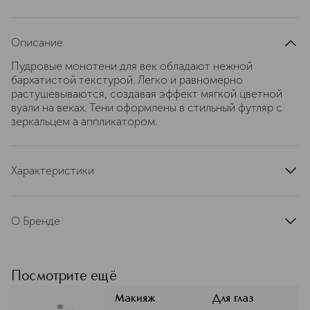
Описание
Пудровые монотени для век обладают нежной
бархатистой текстурой. Легко и равномерно
растушевываются, создавая эффект мягкой цветной
вуали на веках. Тени оформлены в стильный футляр с
зеркальцем а аппликатором.
Характеристики
артикул
VT130
О Бренде
На протяжении 20 лет бренд
Essential олицетворяет
высококачественную косметику,
Посмотрите ещё
элегантность и мастерство,
предлагая настоящую роскошь по
Макияж
Для глаз