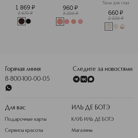
водостойкий
Тени для глаз
1 869
¤
960
¤
660
¤
2 670
¤
3 200
¤
2 200
¤
<p class="MsoNormal"><span style="font-size: 12.0pt; lin
Горячая линия
Следите за новостями
8-800-100-00-05
Для вас
ИЛЬ ДЕ БОТЭ
Подарочные карты
КЛУБ ИЛЬ ДЕ БОТЭ
Сервисы красоты
Магазины