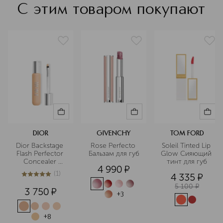
С этим товаром покупают
DIOR
GIVENCHY
TOM FORD
Dior Backstage 
Rose Perfecto 
Soleil Tinted Lip 
Flash Perfector 
Бальзам для губ
Glow Сияющий 
Concealer 
тинт для губ
4 990
¤
Водостойкий 
(
1
)
4 335
¤
корректор для 
5
из
5
1
лица и тела
5 100
¤
3 750
¤
+
3
+
8