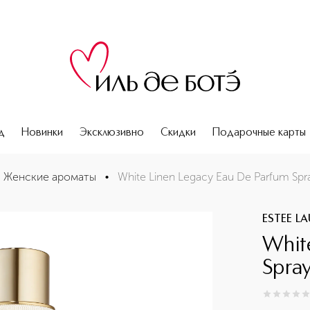
д
Новинки
Эксклюзивно
Скидки
Подарочные карты
вода
Женские ароматы
•
White Linen Legacy Eau De Parfum S
ESTEE L
Whit
Spra
0
из
5
0