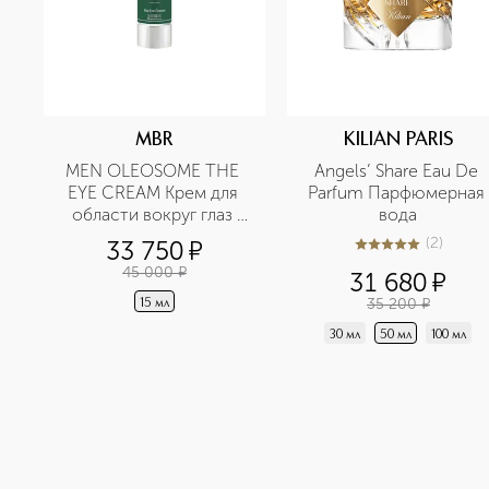
MBR
KILIAN PARIS
MEN OLEOSOME THE 
Angels’ Share Eau De 
EYE CREAM Крем для 
Parfum Парфюмерная 
области вокруг глаз 
вода
разглаживающий
(
2
)
33 750
¤
5
из
5
2
45 000
¤
31 680
¤
35 200
¤
15 мл
30 мл
50 мл
100 мл