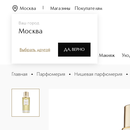
Москва
Магазины
Покупателям
Ваш город
Москва
ДА, ВЕРНО
Выбрать другой
Каталог
Бренды
Парфюмерия
Макияж
Ухо
White Linen Legacy Eau De Parfum Spray Парфюмерная 
Главная
•
Парфюмерия
•
Нишевая парфюмерия
•