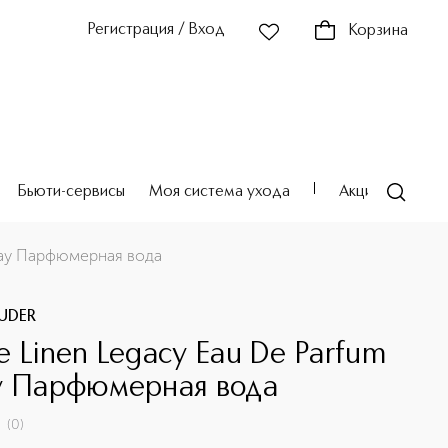
Регистрация / Вход
Корзина
Бьюти-сервисы
Моя система ухода
Акции
Театр
pray Парфюмерная вода
AUDER
e Linen Legacy Eau De Parfum
y Парфюмерная вода
(
0
)