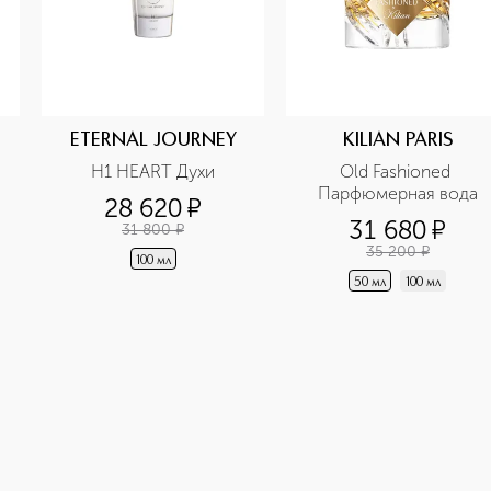
ETERNAL JOURNEY
KILIAN PARIS
H1 HEART Духи
Old Fashioned 
Парфюмерная вода
28 620
¤
31 680
¤
31 800
¤
35 200
¤
100 мл
50 мл
100 мл