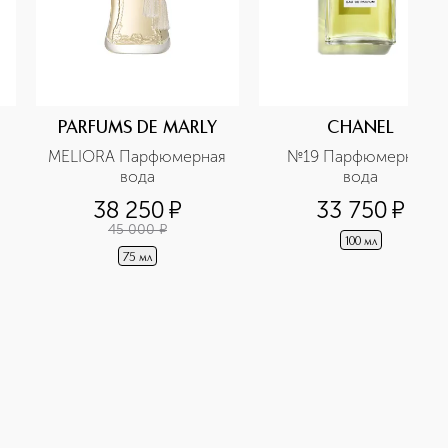
PARFUMS DE MARLY
CHANEL
MELIORA Парфюмерная 
№19 Парфюмерная 
вода
вода
38 250
¤
33 750
¤
45 000
¤
100 мл
75 мл