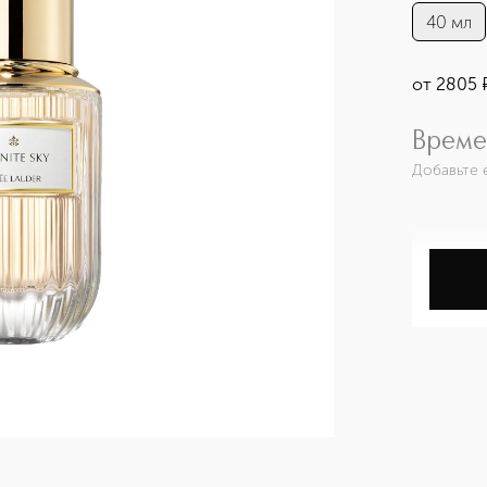
40 мл
от
2805
Време
Добавьте 