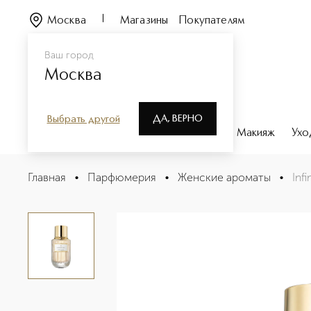
Москва
Магазины
Покупателям
Ваш город
Москва
ДА, ВЕРНО
Выбрать другой
Каталог
Бренды
Парфюмерия
Макияж
Ухо
Infinite Sky Eau De Parfum Spray Парфюмерная вода
Главная
•
Парфюмерия
•
Женские ароматы
•
Inf