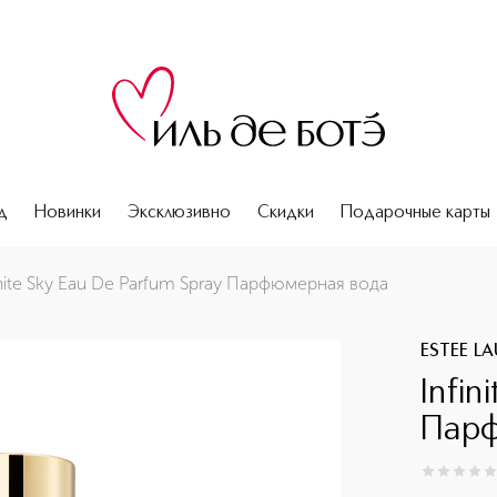
д
Новинки
Эксклюзивно
Скидки
Подарочные карты
inite Sky Eau De Parfum Spray Парфюмерная вода
ESTEE L
Infin
Парф
0
из
5
0