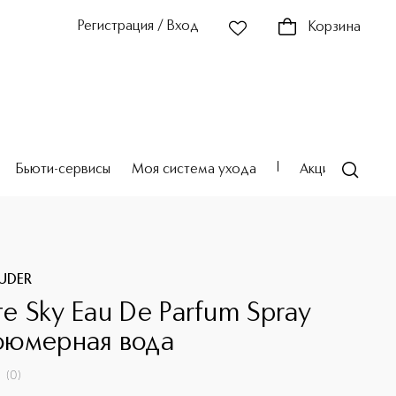
Регистрация / Вход
Корзина
Бьюти-сервисы
Моя система ухода
Акции
Театр
AUDER
ite Sky Eau De Parfum Spray
юмерная вода
(
0
)