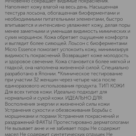
Мгновенно сокращает видимые покраснения.
Наполняет кожу влагой на весь день. Насыщенная
текстура лосьона, обогащенная биоферментами и
необходимиыми питательными элементами, быстро
впитывается и интенсивно увлажняет кожу, делая поры
менее заметными и уменьшая видимость мимических и
сухих морщинок. Кожа обретает ощущение комфорта
и выглядит более сияющей. Лоьсон с биоферментами
Micro Essence помогает успокоить кожу, минимизируя
видимость покраснений. Возвращает коже молодость
и здоровое свечение. Кожа становится более мягкой и
гладкой, она наполнена жизненной силой. Специально
разработано в Японии. *Клиническое тестирование
при участии 32 женщин через четыре часа после
единоразового использования продукта. ТИП КОЖИ
Для всех типов кожи. Идеально подходит для
нормальной и сухой кожи. ИДЕАЛЬНО ДЛЯ:
Восполнения энергии и жизненной силы кожи
Устранения сухости и обезвоживания Борьбы с
морщинками и порами Устранения покраснений и
раздражений ФАКТЫ Протестировано дерматологами
Не вызывает акне и не забивает поры Не содержит
масел Не содержит синтетических отдушек Не