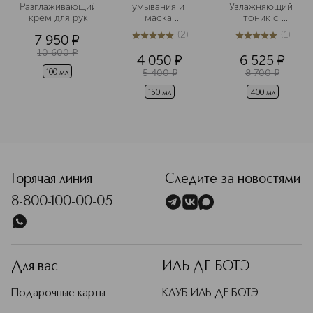
Разглаживающий
умывания и 
Увлажняющий 
 крем для рук
маска 
тоник с 
очищающая
аминокислотами
(
2
)
(
1
)
7 950
¤
5
из
5
2
5
из
5
1
10 600
¤
4 050
¤
6 525
¤
5 400
¤
8 700
¤
100 мл
150 мл
400 мл
<p class="MsoNormal"><span style="font-size: 12.0pt; line
Горячая линия
Следите за новостями
8-800-100-00-05
Для вас
ИЛЬ ДЕ БОТЭ
Подарочные карты
КЛУБ ИЛЬ ДЕ БОТЭ