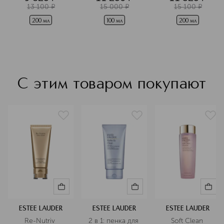
могли чувствовать себя красивой
лосьон с 
 флюид 
 кожу лица
13 100
¤
15 000
¤
15 100
¤
всегда! Estée Lauder в каталоге ИЛЬ
ферментами 
комплексного 
ДЕ БОТЭ
сакуры
действия
200 мл
100 мл
200 мл
Подробнее
С этим товаром покупают
ESTEE LAUDER
ESTEE LAUDER
ESTEE LAUDER
Re-Nutriv 
2 в 1: пенка для 
Soft Clean 