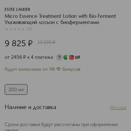
ESTEE LAUDER
Micro Essence Treatment Lotion with Bio-Ferment
Ухаживающий лосьон с биоферментами
(
0
)
0
из
5
0
9 825
¤
13 100
¤
от
2456
¤
х 4 платежа
будет начислено
от
98
бонусов
200 мл
Наличие и доставка
Москва
Сроки доставки будут рассчитаны при оформлении
заказа