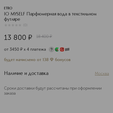
ETRO
IO MYSELF Парфюмерная вода в текстильном
футляре
(
0
)
0
из
5
0
13 800
¤
18 400
¤
от
3450
¤
х 4 платежа
будет начислено
от
138
бонусов
Наличие и доставка
Москва
Сроки доставки будут рассчитаны при оформлении
заказа