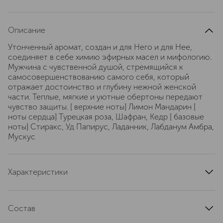
Описание
Утонченный аромат, создан и для Него и для Нее,
соединяет в себе химию эфирных масел и мифологию.
Мужчина с чувственной душой, стремящийся к
самосовершенствованию самого себя, который
отражает достоинство и глубину нежной женской
части. Теплые, мягкие и уютные обертоны передают
чувство защиты. [ верхние ноты] Лимон Мандарин [
ноты сердца] Турецкая роза, Шафран, Кедр [ базовые
ноты] Стиракс, Уд Папирус, Ладанник, Лабданум Амбра,
Мускус
Характеристики
верхние ноты
лимон, мандарин
базовые ноты
Состав
стиракс, уд, папирус, лабданум, амбра, мускус