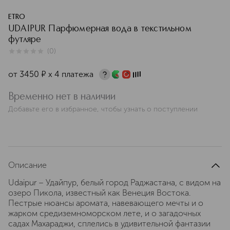
ETRO
UDAIPUR Парфюмерная вода в текстильном
футляре
(
0
)
0
из
5
0
от
3450
¤
х 4 платежа
Временно нет в наличии
Добавьте его в избранное, чтобы узнать о поступлении
Описание
Udaipur – Удайпур, белый город Раджастана, с видом на
озеро Пикола, известный как Венеция Востока.
Пестрые нюансы аромата, навевающего мечты и о
жарком средиземноморском лете, и о загадочных
садах Махараджи, сплелись в удивительной фантазии