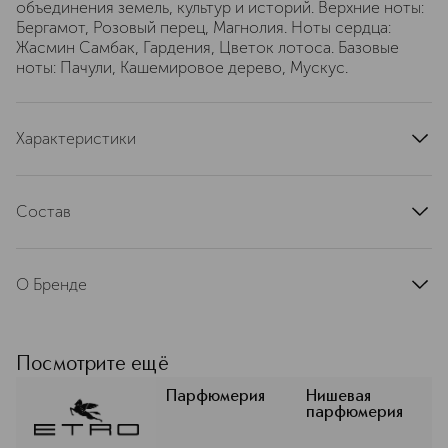
объединения земель, культур и историй. Верхние ноты:
Бергамот, Розовый перец, Магнолия. Ноты сердца:
Жасмин Самбак, Гардения, Цветок лотоса. Базовые
ноты: Пачули, Кашемировое дерево, Мускус.
Характеристики
верхние ноты
бергамот, розовый перец, магнолия
базовые ноты
пачули, кашемировое дерево, мускус
Состав
страна производства
Италия
Alcohol Denat., Parfum (Fragrance), Aqua (Water),
артикул
60928
Butylphenyl Methylpropional, Benzyl Salicylate, Linalool,
О Бренде
Hydroxycitronellal, Limonene, Hexyl Cinnamal, Geraniol,
Cinnamyl Alcohol, Citral, Farnesol, Benzyl Alcohol, Benzyl
Уникальные ароматы в винтажных
Benzoate, Citronellol.
флаконах. Линия ароматов ETRO -
уникальные парфюмерные
Посмотрите ещё
композиции, созданные Мастерами-
парфюмерами по старинным
Парфюмерия
Нишевая
парфюмерия
рецептам из натуральных эссенций.
Эти ароматы сочетают Восток и