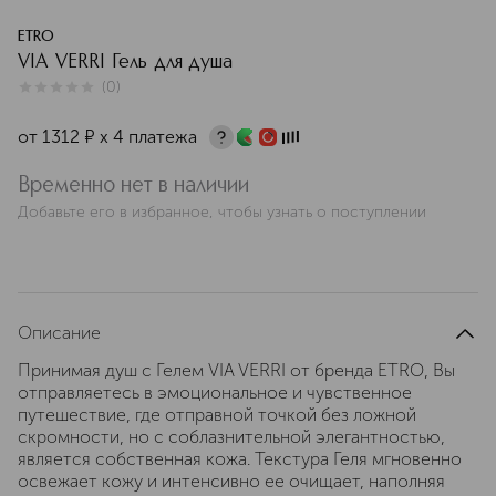
ETRO
VIA VERRI Гель для душа
(
0
)
0
из
5
0
от
1312
¤
х 4 платежа
Временно нет в наличии
Добавьте его в избранное, чтобы узнать о поступлении
Описание
Принимая душ с Гелем VIA VERRI от бренда ETRO, Вы
отправляетесь в эмоциональное и чувственное
путешествие, где отправной точкой без ложной
скромности, но с соблазнительной элегантностью,
является собственная кожа. Текстура Геля мгновенно
освежает кожу и интенсивно ее очищает, наполняя