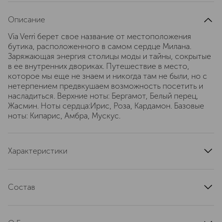
Описание
Via Verri берет свое название от местоположения
бутика, расположенного в самом сердце Милана.
Заряжающая энергия столицы моды и тайны, сокрытые
в ее внутренних двориках. Путешествие в место,
которое мы еще не знаем и никогда там не были, но с
нетерпением предвкушаем возможность посетить и
насладиться. Верхние ноты: Бергамот, Белый перец,
Жасмин. Ноты сердца:Ирис, Роза, Кардамон. Базовые
ноты: Кипарис, Амбра, Мускус.
Характеристики
верхние ноты
бергамот, белый перец, жасмин
базовые ноты
кипарис, амбра, мускус
Состав
страна производства
Италия
Alcohol Denat.,Parfum,Aqua,Limonene,Linalool,Be nzyl
артикул
60320
Salicylate,Citronellol,Citral,Alpha-Isomet hyl Ionone