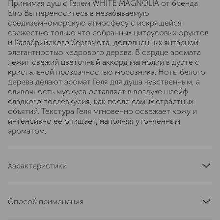
Принимая душ с Гелем WHITE MAGNOLIA от бренда
Etro Вы переноситесь в незабываемую
средиземноморскую атмосферу с искрящейся
свежестью только что собранных цитрусовых фруктов
и Калабрийского бергамота, дополненных янтарной
элегантностью кедрового дерева. В сердце аромата
лежит свежий цветочный аккорд магнолии в дуэте с
кристальной прозрачностью морозника. Ноты белого
дерева делают аромат Геля для душа чувственным, а
сливочность мускуса оставляет в воздухе шлейф
сладкого послевкусия, как после самых страстных
объятий. Текстура Геля мгновенно освежает кожу и
интенсивно ее очищает, наполняя утонченным
ароматом.
Характеристики
артикул
60430
Способ применения
Нанесите небольшое количество на губку или на