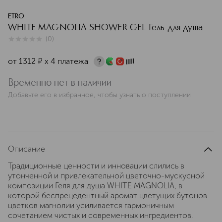
ETRO
WHITE MAGNOLIA SHOWER GEL Гель для душа
(
0
)
0
из
5
0
от
1312
¤
х 4 платежа
Временно нет в наличии
Добавьте его в избранное, чтобы узнать о поступлении
Описание
Традиционные ценности и инновации слились в
утонченной и привлекательной цветочно-мускусной
композиции Геля для душа WHITE MAGNOLIA, в
которой беспрецедентный аромат цветущих бутонов
цветков магнолии усиливается гармоничным
сочетанием чистых и современных ингредиентов.