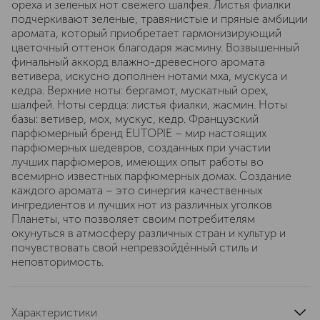
ореха и зеленых нот свежего шалфея. Листья фиалки
подчеркивают зеленые, травянистые и пряные амбиции
аромата, который приобретает гармонизирующий
цветочный оттенок благодаря жасмину. Возвышенный
финальный аккорд влажно-древесного аромата
ветивера, искусно дополнен нотами мха, мускуса и
кедра. Верхние ноты: бергамот, мускатный орех,
шалфей. Ноты сердца: листья фиалки, жасмин. Ноты
базы: ветивер, мох, мускус, кедр. Французский
парфюмерный бренд EUTOPIE – мир настоящих
парфюмерных шедевров, созданных при участии
лучших парфюмеров, имеющих опыт работы во
всемирно известных парфюмерных домах. Создание
каждого аромата – это синергия качественных
ингредиентов и лучших нот из различных уголков
Планеты, что позволяет своим потребителям
окунуться в атмосферу различных стран и культур и
почувствовать свой непревзойдённый стиль и
неповторимость.
Характеристики