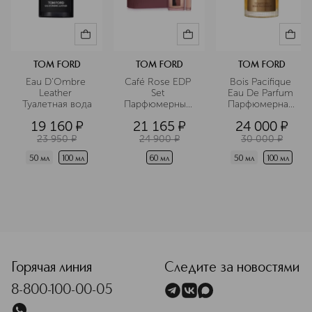
Hermes. Название отсылает к
древнегреческому слову «утопия» —
сказочное место, в котором
скрывается счастье.
TOM FORD
TOM FORD
TOM FORD
Подробнее
Eau D'Ombre 
Café Rose EDP 
Bois Pacifique 
Leather 
Set 
Eau De Parfum 
Туалетная вода
Парфюмерный 
Парфюмерная 
набор
вода
19 160
¤
21 165
¤
24 000
¤
23 950
¤
24 900
¤
30 000
¤
50 мл
100 мл
60 мл
50 мл
100 мл
<p class="MsoNormal"><span style="font-size: 12.0pt; line
Горячая линия
Следите за новостями
8-800-100-00-05