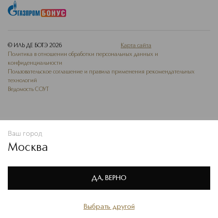
© ИЛЬ ДЕ БОТЭ
2026
Карта сайта
Политика в отношении обработки персональных данных и
конфиденциальности
Пользовательское соглашение и правила применения рекомендательных
технологий
Ведомость СОУТ
Ваш город
ДОБАВИТЬ В ИЗБРАННОЕ
Москва
Мы используем cookie-файлы и сервисы веб-аналитики. Они
необходимы для улучшения работы сайта. Подробнее –
OK
в
Политике конфиденциальности
ДА, ВЕРНО
Выбрать другой
Главная
Каталог
Избранное
Профиль
Корзина