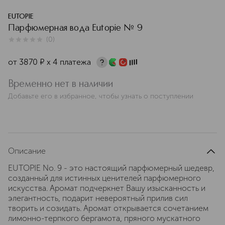
EUTOPIE
Парфюмерная вода Eutopie № 9
(
0
)
0
из
5
0
от
3870
¤
х 4 платежа
Временно нет в наличии
Добавьте его в избранное, чтобы узнать о поступлении
Описание
EUTOPIE No. 9 - это настоящий парфюмерный шедевр,
созданный для истинных ценителей парфюмерного
искусства. Аромат подчеркнет Вашу изысканность и
элегантность, подарит невероятный прилив сил
творить и созидать. Аромат открывается сочетанием
лимонно-терпкого бергамота, пряного мускатного