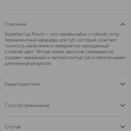
Описание
Superlast Lip Pencil — это чрезвычайно стойкий, полу-
перманентный карандаш для губ, который сочетает
точность нанесения и невероятно насыщенный
стойкий цвет. Чёткая линия цвета не смазывается,
создает идеальный и четкий контур губ и обеспечивает
длительный результат.
Характеристики
страна производства
Италия
артикул
EG12784
Способ применения
Нанесите вдоль контура губ или немного растушуйте
кистью перед нанесением помады или блеска, чтобы
Состав
усилить чёткость контура и стойкость.