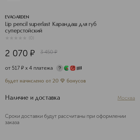
EVAGARDEN
Lip pencil superlast Карандаш для губ
суперстойский
(
0
)
0
из
5
0
2 070
¤
3 450
¤
от
517
¤
х 4 платежа
будет начислено
от
20
бонусов
Наличие и доставка
Москва
Сроки доставки будут рассчитаны при оформлении
заказа