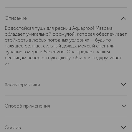
Описание
Водостойкая тушь для ресниц Aquaproof Mascara
обладает уникальной формулой, которая обеспечивает
стойкость в любых погодных условиях — будь то
палящее солнце, сильный дождь, мокрый снег или
купание в море и бассейне. Она придаёт вашим
ресницам невероятную длину, объем и подкручивает
их.
Характеристики
страна производства
Италия
артикул
EG10509
Способ применения
Наносить тушь легко и эффективно благодаря тонкой
щеточке, хорошо разделяющей и подчеркивающей
Состав
ресницы, обеспечивая качественное прокрашивание