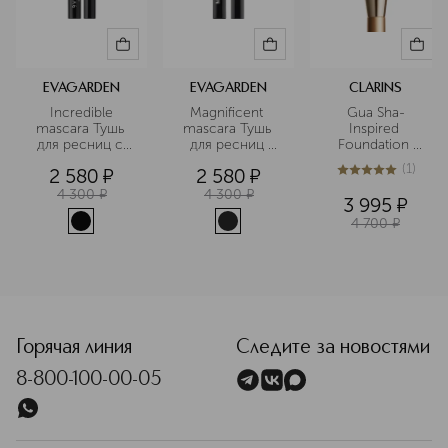
EVAGARDEN
EVAGARDEN
CLARINS
 Incredible 
Magnificent 
Gua Sha-
mascara Тушь 
mascara Тушь 
Inspired 
для ресниц с 
для ресниц 
Foundation 
эффектом 
удлиняющая
Brush Кисть для 
(
1
)
2 580
¤
2 580
¤
суперобъема
тона, 
5
из
5
1
усиливающая 
4 300
¤
4 300
¤
3 995
¤
эффект 
4 700
¤
лифтинга 
<p class="MsoNormal"><span style="font-size: 12.0pt; line
Горячая линия
Следите за новостями
8-800-100-00-05