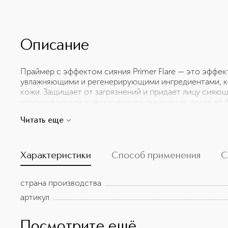
Описание
Праймер с эффектом сияния Primer Flare — это эффек
увлажняющими и регенерирующими ингредиентами, 
кожи. Защищает от загрязнений и придает лицу сияющ
успокаивающее и увлажняющее ощущение, делая её 
лавандовый финиш нейтрализует желтоватые оттенки 
Читать еще
нормальной и сухой кожи.
Характеристики
Способ применения
С
страна производства
артикул
Посмотрите ещё