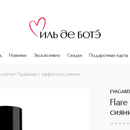
д
Новинки
Эксклюзивно
Скидки
Подарочные карты
re primer Праймер с эффектом сияния
EVAGAR
Flar
сиян
0
из
5
0