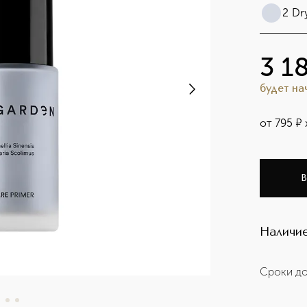
2 Dr
3 1
будет н
от
795
¤
В
Наличие
Сроки до