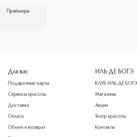
Праймеры
-height: 107%; color: #00b0f0;">Flare primer Праймер с эф
Для вас
ИЛЬ ДЕ БОТЭ
Подарочные карты
КЛУБ ИЛЬ ДЕ БОТ
Сервисы красоты
Магазины
Доставка
Акции
Оплата
Театр красоты
Обмен и возврат
Контакты