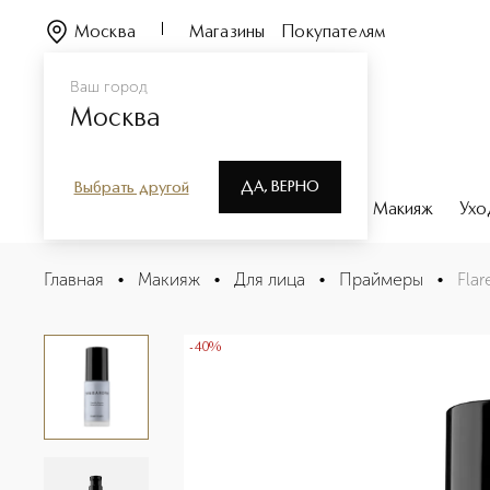
Москва
Магазины
Покупателям
Ваш город
Москва
ДА, ВЕРНО
Выбрать другой
Каталог
Бренды
Парфюмерия
Макияж
Ухо
Flare primer Праймер с эффектом сияния
Главная
•
Макияж
•
Для лица
•
Праймеры
•
Fla
Описание
Характеристики
-40%