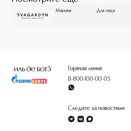
Макияж
Для лица
<p class="MsoNormal"><span style="font-size: 12.0pt; line
Горячая линия
8-800-100-00-05
Следите за новостями