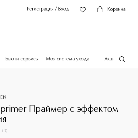
Регистрация / Вход
Корзина
Бьюти-сервисы
Моя система ухода
Акции
Театр
DEN
e primer Праймер с эффектом
ия
(
0
)