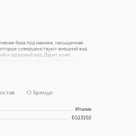
тивная база под макияж, насыщенная
которые совершенствуют внешний вид
ий и здоровый вид. Дарит коже
бархатистой и сияющей. Нежный
и осветляет тон кожи. Подходит для
остав
О Бренде
Италия
EG13102