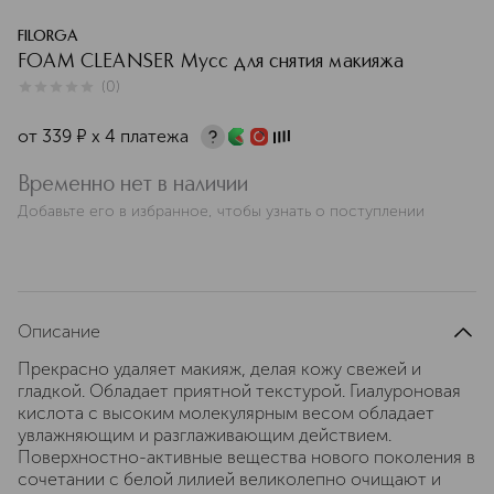
FILORGA
FOAM CLEANSER Мусс для снятия макияжа
(
0
)
0
из
5
0
от
339
¤
х 4 платежа
Временно нет в наличии
Добавьте его в избранное, чтобы узнать о поступлении
Описание
Прекрасно удаляет макияж, делая кожу свежей и
гладкой. Обладает приятной текстурой. Гиалуроновая
кислота с высоким молекулярным весом обладает
увлажняющим и разглаживающим действием.
Поверхностно-активные вещества нового поколения в
сочетании с белой лилией великолепно очищают и