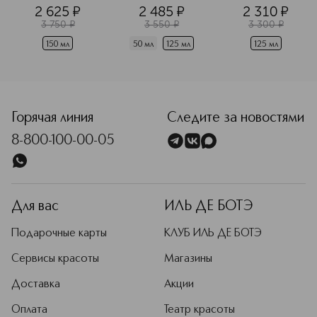
мусс для 
крем с 
крем для очень 
2 625
¤
2 485
¤
2 310
¤
любого типа 
отшелушивающим
сухой и 
3 750
¤
3 550
¤
3 300
¤
кожи
 эффектом
чувствительной 
кожи
150 мл
50 мл
125 мл
125 мл
Горячая линия
Следите за новостями
8-800-100-00-05
Для вас
ИЛЬ ДЕ БОТЭ
Подарочные карты
КЛУБ ИЛЬ ДЕ БОТЭ
Сервисы красоты
Магазины
Доставка
Акции
Оплата
Театр красоты