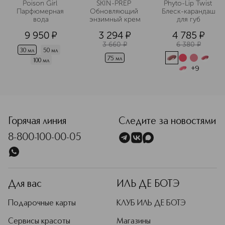
Poison Girl 
SKIN-PREP 
Phyto-Lip Twist 
Парфюмерная 
Обновляющий 
Блеск-карандаш 
вода
энзимный крем
для губ
9 950
¤
3 294
¤
4 785
¤
3 660
¤
6 380
¤
30 мл
50 мл
75 мл
100 мл
+
9
<p class="MsoNormal"><span style="font-size: 12.0pt; lin
Горячая линия
Следите за новостями
8-800-100-00-05
Для вас
ИЛЬ ДЕ БОТЭ
Подарочные карты
КЛУБ ИЛЬ ДЕ БОТЭ
Сервисы красоты
Магазины