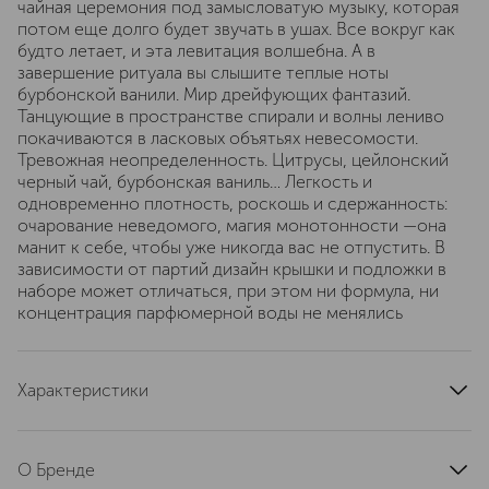
чайная церемония под замысловатую музыку, которая
потом еще долго будет звучать в ушах. Все вокруг как
будто летает, и эта левитация волшебна. А в
завершение ритуала вы слышите теплые ноты
бурбонской ванили. Мир дрейфующих фантазий.
Танцующие в пространстве спирали и волны лениво
покачиваются в ласковых объятьях невесомости.
Тревожная неопределенность. Цитрусы, цейлонский
черный чай, бурбонская ваниль… Легкость и
одновременно плотность, роскошь и сдержанность:
очарование неведомого, магия монотонности —она
манит к себе, чтобы уже никогда вас не отпустить. В
зависимости от партий дизайн крышки и подложки в
наборе может отличаться, при этом ни формула, ни
концентрация парфюмерной воды не менялись
Характеристики
страна производства
Франция
артикул
FK50LV
О Бренде