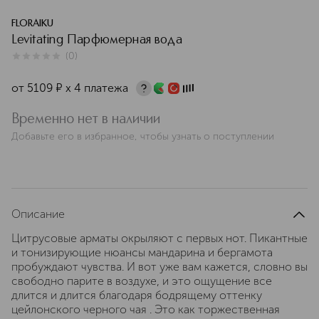
FLORAIKU
Levitating Парфюмерная вода
(
0
)
0
из
5
0
от
5109
¤
х 4 платежа
Временно нет в наличии
Добавьте его в избранное, чтобы узнать о поступлении
Описание
Цитрусовые арматы окрыляют с первых нот. Пикантные
и тонизирующие нюансы мандарина и бергамота
пробуждают чувства. И вот уже вам кажется, словно вы
свободно парите в воздухе, и это ощущение все
длится и длится благодаря бодрящему оттенку
цейлонского черного чая . Это как торжественная