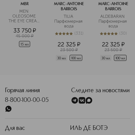
настроения: от легкости,
MBR
MARC-ANTOINE
MARC-ANTOINE
спокойствия и умиротворения до
BARROIS
BARROIS
MEN 
глубоких, сложных аккордов.
OLEOSOME 
TILIA 
ALDEBARAN 
THE EYE CREAM 
Парфюмерная 
Парфюмерная 
Подробнее
Крем для 
вода
вода
33 750
¤
области вокруг 
(
331
)
(
30
)
глаз 
45 000
¤
5
из
5
331
5
из
5
30
разглаживающий
22 325
¤
22 325
¤
15 мл
23 500
¤
23 500
¤
30 мл
100 мл
30 мл
100 мл
Горячая линия
Следите за новостями
8-800-100-00-05
Для вас
ИЛЬ ДЕ БОТЭ