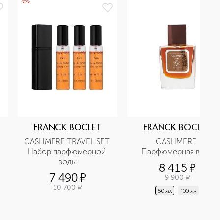
-30%
FRANCK BOCLET
FRANCK BOCLET
CASHMERE TRAVEL SET 
CASHMERE 
Набор парфюмерной 
Парфюмерная вода
воды
8 415
¤
7 490
¤
9 900
¤
10 700
¤
50 мл
100 мл