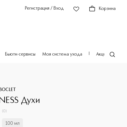
Регистрация / Вход
Корзина
Бьюти-сервисы
Моя система ухода
Акции
Театр
BOCLET
NESS Духи
(
0
)
100 мл