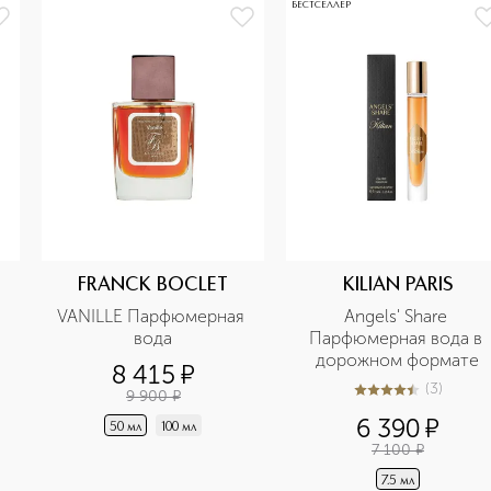
БЕСТСЕЛЛЕР
FRANCK BOCLET
KILIAN PARIS
VANILLE Парфюмерная 
Angels' Share 
вода
Парфюмерная вода в 
дорожном формате
8 415
¤
(
3
)
9 900
¤
4.7
из
5
3
6 390
¤
50 мл
100 мл
7 100
¤
7.5 мл