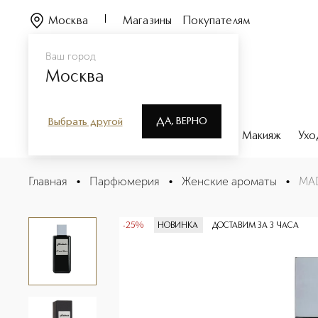
Москва
Магазины
Покупателям
Ваш город
Москва
ДА, ВЕРНО
Выбрать другой
Каталог
Бренды
Парфюмерия
Макияж
Ухо
MADNESS Духи
Главная
•
Парфюмерия
•
Женские ароматы
•
MA
Описание
Характеристики
-25%
НОВИНКА
ДОСТАВИМ ЗА 3 ЧАСА