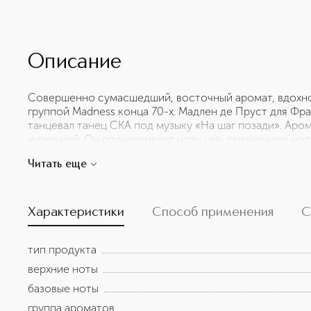
Описание
Совершенно сумасшедший, восточный аромат, вдохно
группой Madness конца 70-х. Мадлен де Пруст для Фр
танцевал танец СКА под музыку «На шаг позади». Ар
и сильный. Он подчеркивает ноту уда, смягченную но
ванили. Базовая нота древесная и восточная, с нотами
Читать еще
опьяняющий, завораживающий и тонкий, раскрывающ
Характеристики
Способ применения
С
тип продукта
верхние ноты
базовые ноты
группа ароматов