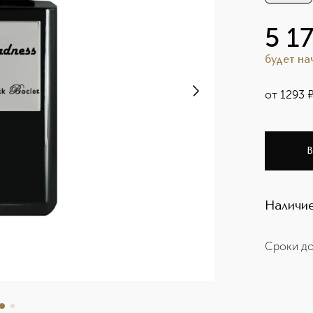
5 1
будет н
от
1293
В
Наличие
Сроки до