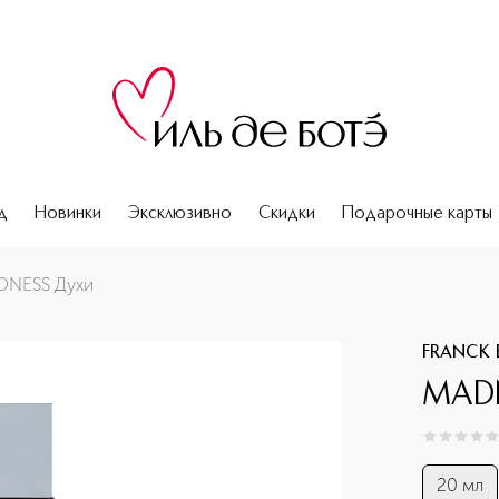
д
Новинки
Эксклюзивно
Скидки
Подарочные карты
DNESS Духи
FRANCK 
MAD
0
из
5
0
20 мл