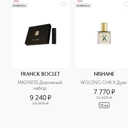
-30%
-30%
НОВИНКА
НОВИНКА
FRANCK BOCLET
NISHANE
MADNESS Дорожный 
WŪLÓNG CHÁ X Духи 
набор 
7 770
¤
9 240
¤
11 100
¤
13 200
¤
15 мл