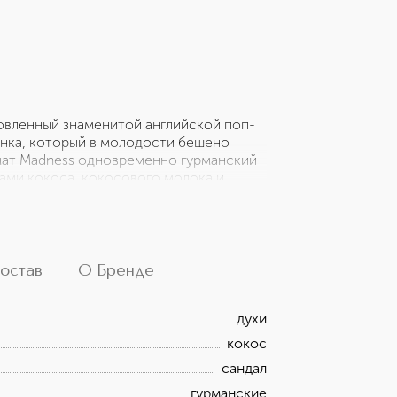
вленный знаменитой английской поп-
анка, который в молодости бешено
омат Madness одновременно гурманский
тами кокоса, кокосового молока и
 пачули, сандала и амбры. Madness —
ий совершенно захватывающий шлейф.
остав
О Бренде
духи
кокос
сандал
гурманские