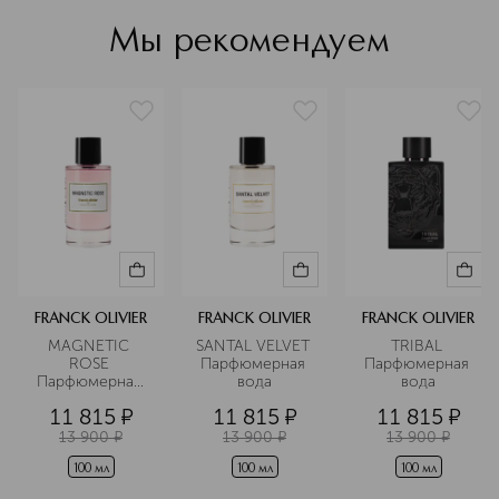
ароматов, способных удовлетворить
все чувства.
Мы рекомендуем
Подробнее
FRANCK OLIVIER
FRANCK OLIVIER
FRANCK OLIVIER
MAGNETIC 
SANTAL VELVET 
TRIBAL 
ROSE 
Парфюмерная 
Парфюмерная 
Парфюмерная 
вода
вода
вода
11 815
¤
11 815
¤
11 815
¤
13 900
¤
13 900
¤
13 900
¤
100 мл
100 мл
100 мл