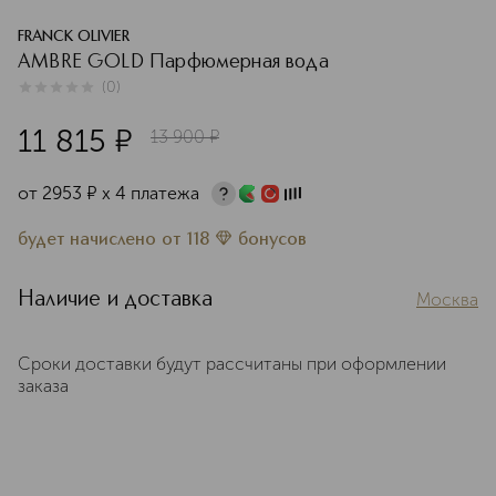
FRANCK OLIVIER
AMBRE GOLD Парфюмерная вода
(
0
)
0
из
5
0
11 815
¤
13 900
¤
от
2953
¤
х 4 платежа
будет начислено
от
118
бонусов
Наличие и доставка
Москва
Сроки доставки будут рассчитаны при оформлении
заказа