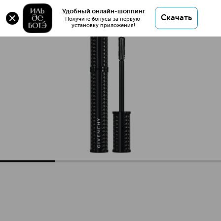
Удобный онлайн-шоппинг
Скачать
Получите бонусы за первую 
установку приложения!
Volume Disturbia Объемная тушь для ресниц
Описание
Характеристики