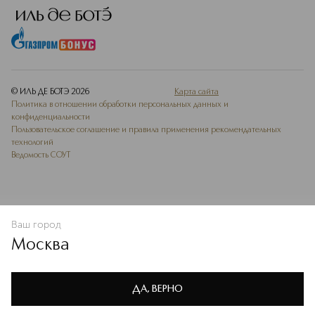
© ИЛЬ ДЕ БОТЭ
2026
Карта сайта
Политика в отношении обработки персональных данных и
конфиденциальности
Пользовательское соглашение и правила применения рекомендательных
технологий
Ведомость СОУТ
Ваш город
В КОРЗИНУ
КУПИТЬ СЕЙЧАС
Москва
Мы используем cookie-файлы и сервисы веб-аналитики. Они
необходимы для улучшения работы сайта. Подробнее –
OK
в
Политике конфиденциальности
ДА, ВЕРНО