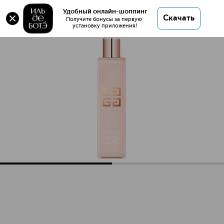
Удобный онлайн-шоппинг
Скачать
Получите бонусы за первую 
установку приложения!
L'Intemporel Лосьон для лица против всех признаков ста