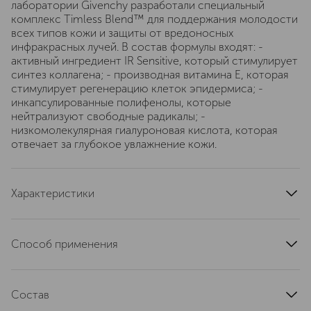
лаборатории Givenchy разработали специальный
комплекс Timless Blend™ для поддержания молодости
всех типов кожи и защиты от вредоносных
инфракрасных лучей. В состав формулы входят: -
активный ингредиент IR Sensitive, который стимулирует
синтез коллагена; - производная витамина Е, которая
стимулирует регенерацию клеток эпидермиса; -
инкапсулированные полифенолы, которые
нейтрализуют свободные радикалы; -
низкомолекулярная гиалуроновая кислота, которая
отвечает за глубокое увлажнение кожи.
Характеристики
тип продукта
лосьон
область применения
лицо
Способ применения
тип кожи
для всех типов
Наносите лосьон ватным диском, чтобы подготовить
эффект
антивозрастной
кожу к следующему этапу ухода. Подходит для
артикул
Состав
P053038
применения утром или вечером после умывания на
очищенную кожу. Используйте сыворотку, крем для