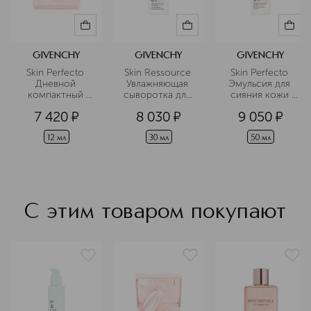
Подробнее
GIVENCHY
GIVENCHY
GIVENCHY
Skin Perfecto 
Skin Ressource 
Skin Perfecto 
Дневной 
Увлажняющая 
Эмульсия для 
компактный 
сыворотка для 
сияния кожи 
крем для лица 
лица
лица
7 420
¤
8 030
¤
9 050
¤
SPF30 PA++
12 мл
30 мл
50 мл
С этим товаром покупают