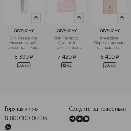
GIVENCHY
GIVENCHY
GIVENCHY
Skin Ressource 
Skin Perfecto 
Irresistible 
Увлажняющий 
Дневной 
Парфюмированны
лосьон для лица
компактный 
 гель-масло для 
крем для лица 
душа
5 390
¤
7 420
¤
6 410
¤
SPF30 PA++
200 мл
12 мл
200 мл
Горячая линия
Следите за новостями
8-800-100-00-05