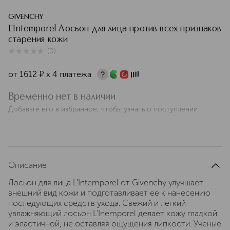
GIVENCHY
L'Intemporel Лосьон для лица против всех признаков
старения кожи
(
0
)
0
из
5
0
от
1612
¤
х 4 платежа
Временно нет в наличии
Добавьте его в избранное, чтобы узнать о поступлении
Описание
Лосьон для лица L'Intemporel от Givenchy улучшает
внешний вид кожи и подготавливает ее к нанесению
последующих средств ухода. Свежий и легкий
увлажняющий лосьон L'Inemporel делает кожу гладкой
и эластичной, не оставляя ощущения липкости. Ученые