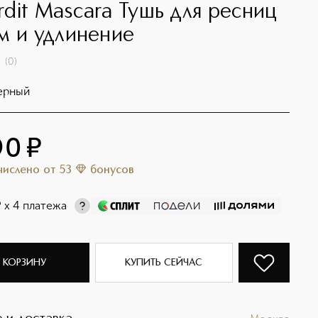
erdit Mascara Тушь для ресниц
м и удлинение
(
0
)
ерный
90
¤
ачислено
от
53
бонусов
¤
х 4 платежа
 КОРЗИНУ
КУПИТЬ СЕЙЧАС