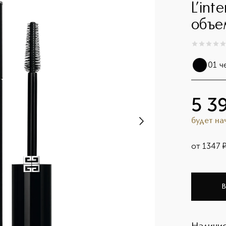
L’int
объе
0
из
5
0
01 ч
5 3
будет н
от
1347
В