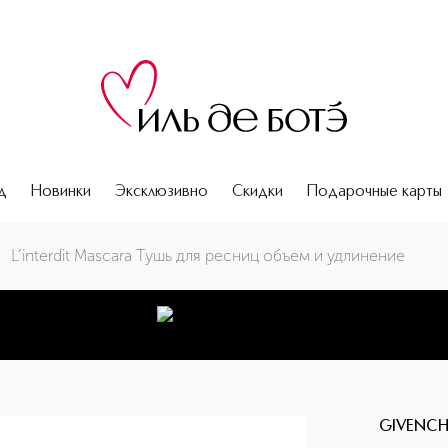
д
Новинки
Эксклюзивно
Скидки
Подарочные карты
L’interdit Mascara Тушь для ресниц объем и удлинение
GIVENC