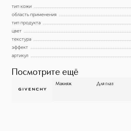
выполненная из биоматериалов, обладает уникально
тип кожи
ресницы и создания неповторимого изгиба. Используйт
создания яркого образа.
область применения
тип продукта
цвет
текстура
эффект
артикул
Посмотрите ещё
Макияж
Для глаз