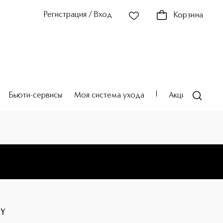
Регистрация / Вход
Корзина
Бьюти-сервисы
Моя система ухода
Акции
Театр
HY