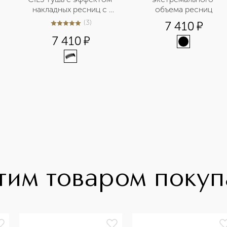
накладных ресниц с 
объема ресниц
новой формулой
(
3
)
7 410
¤
5
из
5
3
7 410
¤
тим товаром поку