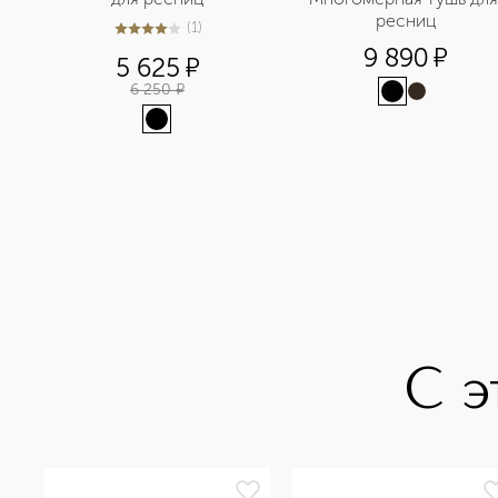
ресниц
(
1
)
4
из
5
1
9 890
¤
5 625
¤
6 250
¤
С э