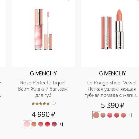
GIVENCHY
GIVENCHY
 
Rose Perfecto Liquid 
Le Rouge Sheer Velvet 
Balm Жидкий бальзам 
Легкая увлажняющая 
для губ
губная помада с мягким
матовым финишем
(
1
)
5 390
¤
5
из
5
1
4 990
¤
+
1
+
1