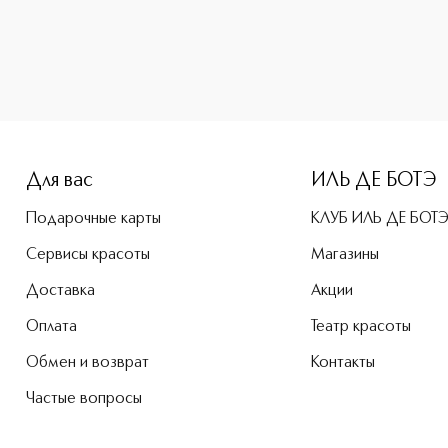
-height: 107%; color: #00b0f0;">L’interdit Mascara Тушь дл
Для вас
ИЛЬ ДЕ БОТЭ
Подарочные карты
КЛУБ ИЛЬ ДЕ БОТ
Сервисы красоты
Магазины
Доставка
Акции
Оплата
Театр красоты
Обмен и возврат
Контакты
Частые вопросы