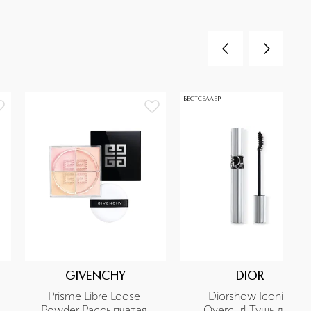
БЕСТСЕЛЛЕР
T
GIVENCHY
DIOR
Prisme Libre Loose 
Diorshow Iconic 
Powder Рассыпчатая 
Overcurl Тушь для 