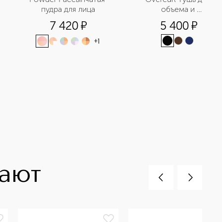
пудра для лица
объема и 
подкручивания ресниц
7 420
¤
5 400
¤
+
1
пают