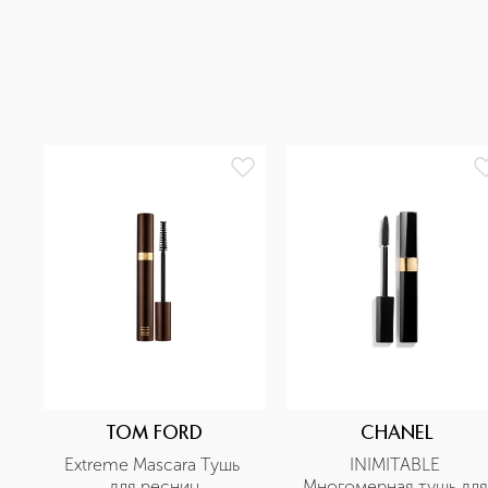
TOM FORD
CHANEL
Extreme Mascara Тушь 
INIMITABLE 
для ресниц
Многомерная тушь для 