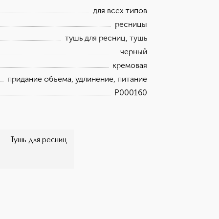
й способностью прокрашивания каждой
для всех типов
е палетку теней Le 9 de Givenchy для
ресницы
тушь для ресниц, тушь
черный
кремовая
придание объема, удлинение, питание
P000160
Тушь для ресниц