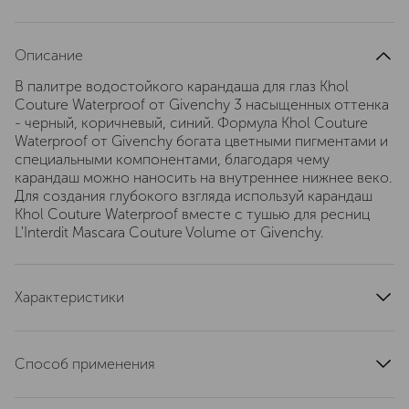
Описание
В палитре водостойкого карандаша для глаз Khol
Couture Waterproof от Givenchy 3 насыщенных оттенка
- черный, коричневый, синий. Формула Khol Couture
Waterproof от Givenchy богата цветными пигментами и
специальными компонентами, благодаря чему
карандаш можно наносить на внутреннее нижнее веко.
Для создания глубокого взгляда используй карандаш
Khol Couture Waterproof вместе с тушью для ресниц
L'Interdit Mascara Couture Volume от Givenchy.
Характеристики
тип кожи
для всех типов
тип продукта
карандаш
Способ применения
текстура
кремовая
Проведите линию по верхнему краю ресниц, начиная
область применения
глаза