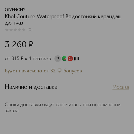
GIVENCHY
Khol Couture Waterproof Водостойкий карандаш
для глаз
(
0
)
0
из
5
0
3 260
¤
от
815
¤
х 4 платежа
будет начислено
от
32
бонусов
Наличие и доставка
Москва
Сроки доставки будут рассчитаны при оформлении
заказа