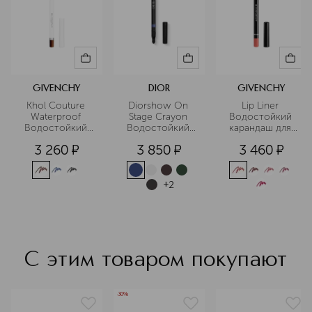
дерзкая классика, бросающая вызов
условностям.
Подробнее
GIVENCHY
DIOR
GIVENCHY
Khol Couture 
Diorshow On 
Lip Liner 
Waterproof 
Stage Crayon 
Водостойкий 
Водостойкий 
Водостойкий 
карандаш для 
карандаш для 
карандаш-кайал 
контура губ с 
3 260
¤
3 850
¤
3 460
¤
глаз
для глаз
точилкой
+
2
С этим товаром покупают
-30%