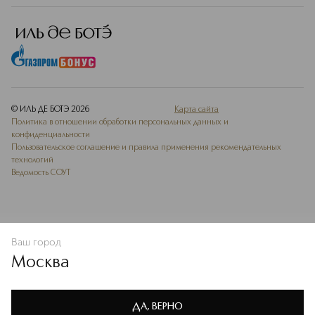
© ИЛЬ ДЕ БОТЭ
2026
Карта сайта
Политика в отношении обработки персональных данных и
конфиденциальности
Пользовательское соглашение и правила применения рекомендательных
технологий
Ведомость СОУТ
Ваш город
В КОРЗИНУ
КУПИТЬ СЕЙЧАС
Москва
Мы используем cookie-файлы и сервисы веб-аналитики. Они
необходимы для улучшения работы сайта. Подробнее –
OK
в
Политике конфиденциальности
ДА, ВЕРНО