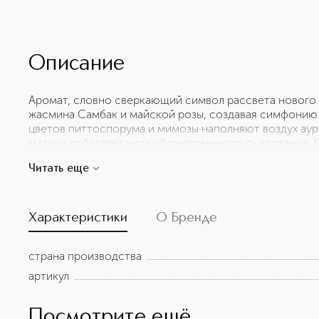
Описание
Аромат, словно сверкающий символ рассвета нового 
жасмина Самбак и майской розы, создавая симфонию 
цветов питтоспорума и мимозы наполняют воздух ау
малина добавляет нотку божественного очарования. 
индийского сандала с его безмятежным и приземленн
Читать еще
ванили, которая добавляет сливочную, бархатистую гл
движение воздуха, который задерживается, как неви
грации.
Характеристики
О Бренде
страна производства
артикул
Посмотрите ещё