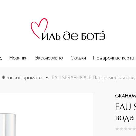
д
Новинки
Эксклюзивно
Скидки
Подарочные карты
рмате
Женские ароматы
•
EAU SERAPHIQUE Парфюмерная вода
GRAHAM
EAU 
вода
0
из
5
0