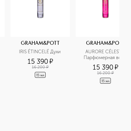
GRAHAM&POTT
GRAHAM&POTT
IRIS ÉTINCELÉ Духи 
AURORE CÉLESTE 
Парфюмерная вода 
15 390
¤
15 390
¤
16 200
¤
16 200
¤
15 мл
15 мл