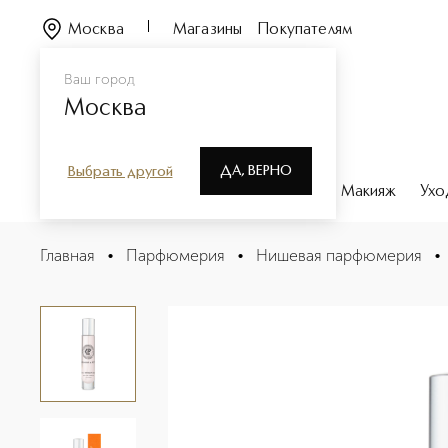
Москва
Магазины
Покупателям
Ваш город
Москва
ДА, ВЕРНО
Выбрать другой
Каталог
Бренды
Парфюмерия
Макияж
Ухо
EAU SERAPHIQUE Парфюмерная вода в дорожном фо
Главная
•
Парфюмерия
•
Нишевая парфюмерия
•
Описание
Характеристики