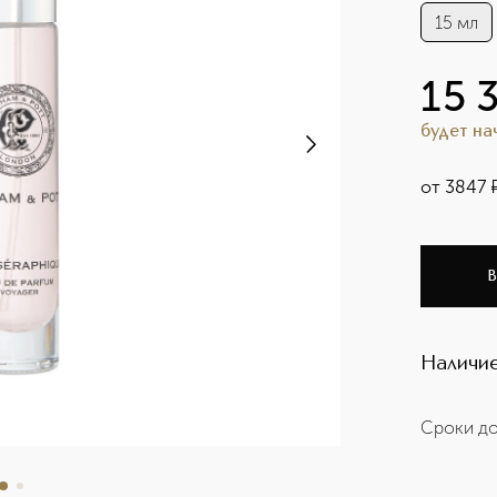
15 мл
15 
будет н
от
3847
В
Наличие
Сроки до