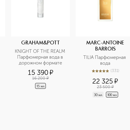
GRAHAM&POTT
MARC-ANTOINE
BARROIS
KNIGHT OF THE REALM 
Парфюмерная вода в 
TILIA Парфюмерная 
дорожном формате
вода
(
331
)
15 390
¤
5
из
5
331
16 200
¤
22 325
¤
23 500
¤
15 мл
30 мл
100 мл