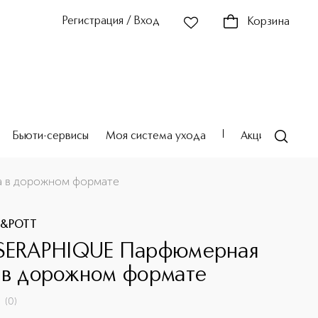
Регистрация / Вход
Корзина
Бьюти-сервисы
Моя система ухода
Акции
Театр
 в дорожном формате
&POTT
SERAPHIQUE Парфюмерная
 в дорожном формате
(
0
)