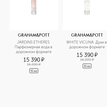
GRAHAM&POTT
GRAHAM&POTT
JARDINS ETHERES 
WHITE VICUNA  Духи в 
Парфюмерная вода в 
дорожном формате
дорожном формате
15 390
¤
15 390
¤
16 200
¤
16 200
¤
15 мл
15 мл