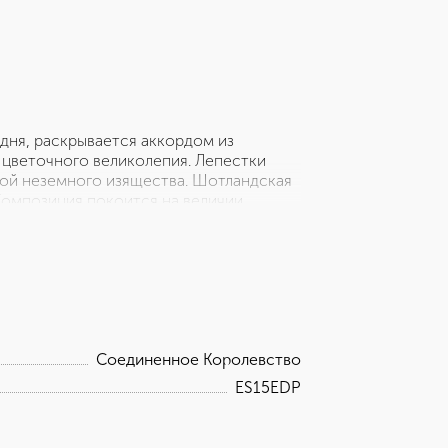
дня, раскрывается аккордом из
цветочного великолепия. Лепестки
рой неземного изящества. Шотландская
Композиция покоится на величии
ым теплом и сочной мадагаскарской
убину, а мускус создает легкое
нный шепот, прикосновение небесной
Соединенное Королевство
ES15EDP