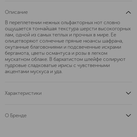
Описание
В переплетении нежных ольфакторных нот словно
ощущается тончайшая текстура шерсти высокогорных
лам, одной из самых теплых и прочных в мире. Ее
олицетворяют солнечные пряные нюансы шафрана,
окутанные благовониями и подсвеченные искрами
бергамота, цветы османтуса и розы в легком
мускатном облаке. В бархатистом шлейфе солируют
пудровые сладковатые ирисы с чувственными
акцентами мускуса и уда.
Характеристики
страна производства
Соединенное Королевство
артикул
RL50P
О Бренде
GRAHAM & POTT — это английская
компания, основанная в 1890 году