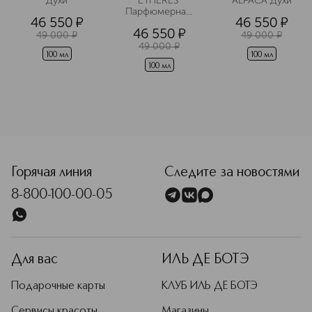
Духи
ETHERES 
ALPACA Духи
Парфюмерная 
Подробнее
46 550
¤
46 550
¤
вода
46 550
¤
49 000
¤
49 000
¤
49 000
¤
100 мл
100 мл
100 мл
<p class="MsoNormal"><span style="font-size: 12.0pt; line
Горячая линия
Следите за новостями
8-800-100-00-05
Для вас
ИЛЬ ДЕ БОТЭ
Подарочные карты
КЛУБ ИЛЬ ДЕ БОТЭ
Сервисы красоты
Магазины