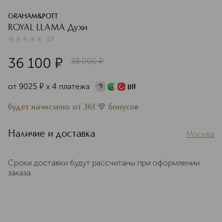
GRAHAM&POTT
ROYAL LLAMA Духи
(
0
)
0
из
5
0
36 100
¤
38 000
¤
от
9025
¤
х 4 платежа
будет начислено
от
361
бонусов
Наличие и доставка
Москва
Сроки доставки будут рассчитаны при оформлении
заказа