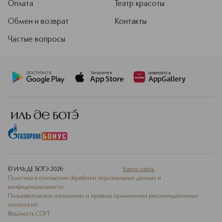
Оплата
Театр красоты
органической сертифицированной
косметики, являющейся эталоном
Обмен и возврат
Контакты
для профессионалов красоты.
Сертифицированные формулы
Частые вопросы
GREEN SKINCARE обеспечивают
превосходные результаты благодаря
сверхвысоким концентрациям
органических ингредиентов,
значительно превышающим те,
которые до сих пор использовались
большинством органических
брендов или брендов традиционной
косметики.
Подробнее
© ИЛЬ ДЕ БОТЭ
2026
Карта сайта
Политика в отношении обработки персональных данных и
конфиденциальности
Пользовательское соглашение и правила применения рекомендательных
технологий
Ведомость СОУТ