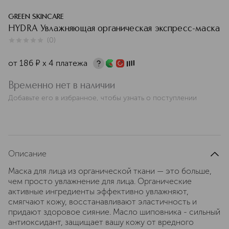
GREEN SKINCARE
HYDRA Увлажняющая органическая экспресс-маска
(
0
)
0
из
5
0
от
186
¤
х 4 платежа
Временно нет в наличии
Добавьте его в избранное, чтобы узнать о поступлении
Описание
Маска для лица из органической ткани — это больше,
чем просто увлажнение для лица. Органические
активные ингредиенты эффективно увлажняют,
смягчают кожу, восстанавливают эластичность и
придают здоровое сияние. Масло шиповника - сильный
антиоксидант, защищает вашу кожу от вредного