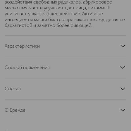
воздействия свободных радикалов, абрикосовое
масло смягчает и улучшает цвет лица, витамин F
усиливает увлажняющее действие. Активные
ингредиенты маски быстро проникает в кожу, делая ее
бархатистой и заметно более сияющей.
Характеристики
артикул
111414
Способ применения
Нанесите маску на чистую кожу лица и оставьте на 15
минут. Снимите маску, затем аккуратно помассируйте,
Состав
чтобы излишки средства впитались. Для большей
эффективности делайте маску не реже 1 раза в
AQUA (WATER) - PRUNUS ARMENIACA FRUIT WATER* -
неделю.
GLYCERIN** - POLYGLYCERYL-3 DIISOSTEARATE -
О Бренде
LINOLEIC ACID - CARRAGEENAN - XANTHAN GUM -
PRUNUS ARMENIACA (APRICOT) KERNEL OIL* - ROSA
ОТКРОЙТЕ СИЛУ НАТУРАЛЬНЫХ
RUBIGINOSA SEED OIL* - SODIUM HYALURONATE -
ИНГРЕДИЕНТОВ. GREEN SKINCARE -
LINOLENIC ACID - TOCOPHEROL - PARFUM